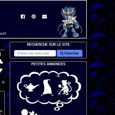
actif
RECHERCHE SUR LE SITE
Chercher
PETITES ANNONCES
 le
un
e,