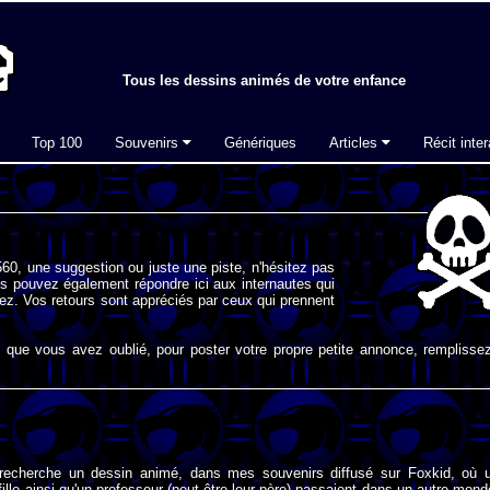
Tous les dessins animés de votre enfance
Top 100
Souvenirs
Génériques
Articles
Récit inter
60, une suggestion ou juste une piste, n'hésitez pas
s pouvez également répondre ici aux internautes qui
ez. Vos retours sont appréciés par ceux qui prennent
que vous avez oublié, pour poster votre propre petite annonce, remplissez
 recherche un dessin animé, dans mes souvenirs diffusé sur Foxkid, où 
fille ainsi qu'un professeur (peut-être leur père) passaient dans un autre mond