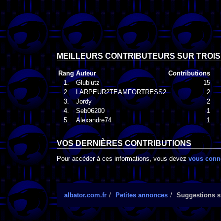
MEILLEURS CONTRIBUTEURS SUR TROIS
Rang
Auteur
Contributions
1.
Glublutz
15
2.
LARPEUR2TEAMFORTRESS2
2
3.
Jordy
2
4.
Seb06200
1
5.
Alexandre74
1
VOS DERNIÈRES CONTRIBUTIONS
Pour accéder à ces informations, vous devez
vous conn
albator.com.fr
Petites annonces
Suggestions su