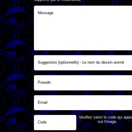
Message
Suggestion (optionnelle) - Le nom du dessin animé
Pseudo
Email
Veuillez saisir le code qui appa
sur l'image.
Code