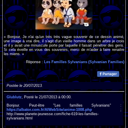
« Bonjour, Je n'ai qu'un très très vague souvenir de ce dessin animé,
une image à vrai dire, il s'agit d'un vieille homme dans un arbre je crois
et il y avait une minuscule porte par laquelle il faisait pénétrer des gens.
Si cela éveille en vous des souvenirs, merci de m'aider à faire renaitre
les miens. »
Réponse :
Les Familles Sylvanians (Sylvanian Families)
Partager
Postée le 20/07/2013.
Glublutz
, Posté le 21/07/2013 à 00:00.
Bonjour. Peut-être "Les familles Sylvanians" :
https://albator.com.fr/AlWebSite/anime-1008.php
;
http://www.planete-jeunesse.com/fiche-619-les-familles-
sylvanians.html