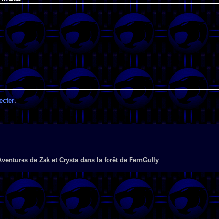
ecter
.
ventures de Zak et Crysta dans la forêt de FernGully