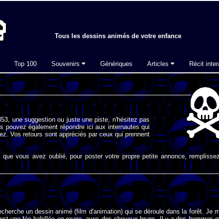
Tous les dessins animés de votre enfance
Top 100
Souvenirs
Génériques
Articles
Récit inter
53, une suggestion ou juste une piste, n'hésitez pas
s pouvez également répondre ici aux internautes qui
ez. Vos retours sont appréciés par ceux qui prennent
que vous avez oublié, pour poster votre propre petite annonce, remplissez
recherche un dessin animé (film d'animation) qui se déroule dans la forêt. Je 
'est une fée habillée en rouge, avec des cheveux bruns. Il y a des hommes q