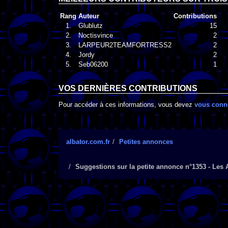
Rang
Auteur
Contributions
1.
Glublutz
15
2.
Noctisvince
2
3.
LARPEUR2TEAMFORTRESS2
2
4.
Jordy
2
5.
Seb06200
1
VOS DERNIÈRES CONTRIBUTIONS
Pour accéder à ces informations, vous devez
vous conn
albator.com.fr
Petites annonces
Suggestions sur la petite annonce n°1353 - Les A