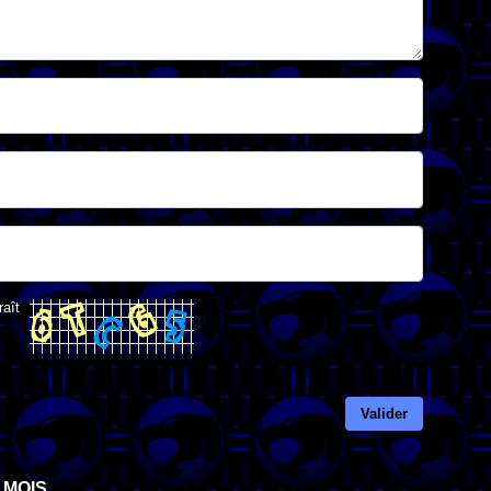
raît
Valider
 MOIS