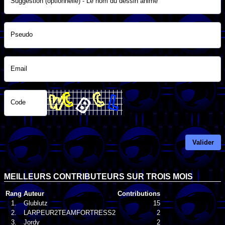
Suggestion (optionnelle) - Le nom du dessin animé
Pseudo
Email
Code
Valider
MEILLEURS CONTRIBUTEURS SUR TROIS MOIS
Rang
Auteur
Contributions
1.
Glublutz
15
2.
LARPEUR2TEAMFORTRESS2
2
3.
Jordy
2