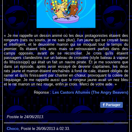
« Je me rappelle un dessin animé où les deux protagonistes étaient des
rongeurs (rats ou souris, je ne sais plus), l'un jaune qui se croyait beau
et intelligent, et le deuxième marron qui se moquait tout le temps du
premier. Ils étaient très amis mais se retrouvaient parfois dans des
camps opposés, avant de se réconcilier. Je crois qu'ils étaient
passagers clandestins sur un bateau de croisière (style bateau à vapeur
du Mississippi) qui était un fait un navire pirate. Et je me souviens que
dans un épisode, après avoir essayé de devenir capitaines, les deux
rats jaune et marron étaient enchaînés à fond de cale, étaient obligés de
ramer et qu'ils finissaient par chanter en chœur, provoquant la colère de
l'équipage. Je me rappelle aussi que le rongeur jaune avait un nez bleu
et le rat marron un nez rouge, enfin je crois. Merci de votre aide. »
Réponse :
Les Castors Allumés (The Angry Beavers)
Partager
Postée le 24/06/2013.
Choco
, Posté le 26/06/2013 à 02:33.