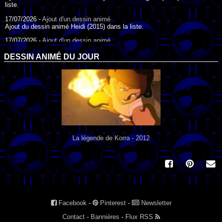
liste.
17/07/2026 -
Ajout d'un dessin animé
Ajout du dessin animé Heidi (2015) dans la liste.
17/07/2026 -
Ajout d'un dessin animé
Ajout du dessin animé Heidi (1995) dans la liste.
DESSIN ANIMÉ DU JOUR
09/07/2026 -
Ajout d'un dessin animé
Ajout du dessin animé Genki l'Aventurier de la Chance (2006) dans la
liste.
04/07/2026 -
Ajout d'un dessin animé
Ajout du dessin animé Vilain Petit Canard (2000) dans la liste.
04/07/2026 -
Ajout d'un dessin animé
Ajout du dessin animé Le Noël du vilain petit canard (2003) dans la liste.
La légende de Korra - 2012
Facebook
-
Pinterest
-
Newsletter
Contact
-
Bannières
-
Flux RSS