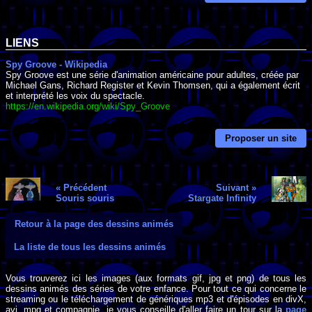
LIENS
Spy Groove - Wikipedia
Spy Groove est une série d'animation américaine pour adultes, créée par
Michael Gans, Richard Register et Kevin Thomsen, qui a également écrit
et interprété les voix du spectacle.
https://en.wikipedia.org/wiki/Spy_Groove
Proposer un site
« Précédent
Suivant »
Souris souris
Stargate Infinity
Retour à la page des dessins animés
La liste de tous les dessins animés
Vous trouverez ici les images (aux formats gif, jpg et png) de tous les
dessins animés des séries de votre enfance. Pour tout ce qui concerne le
streaming ou le téléchargement de génériques mp3 et d'épisodes en divX,
avi, mpg et compagnie, je vous conseille d'aller faire un tour sur la
page