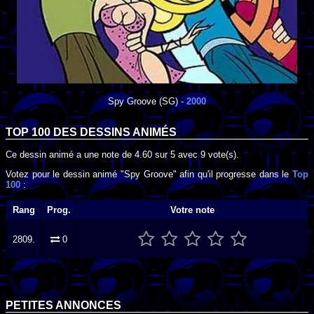
Spy Groove
(SG) -
2000
TOP 100 DES
DESSINS ANIMÉS
Ce dessin animé a une note de
4.60
sur
5
avec
9
vote(s).
Votez pour le dessin animé "Spy Groove" afin qu'il progresse dans le
Top
100
:
Rang
Prog.
Votre note
2809.
0
PETITES ANNONCES