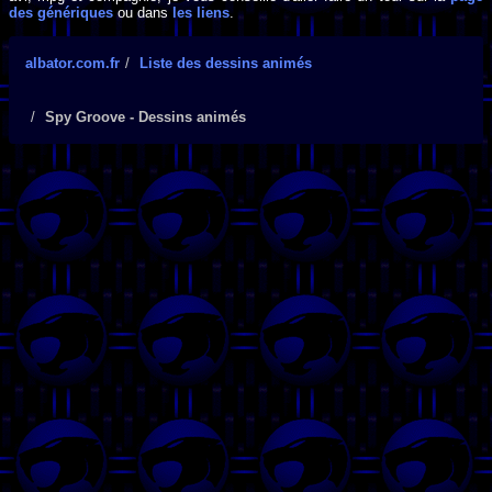
des génériques
ou dans
les liens
.
albator.com.fr
Liste des dessins animés
Spy Groove - Dessins animés