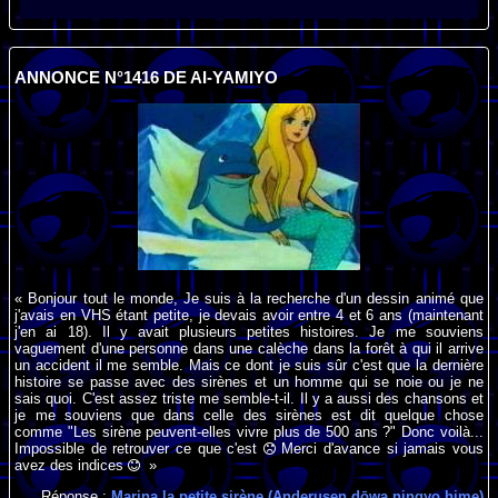
ANNONCE N°1416 DE AI-YAMIYO
« Bonjour tout le monde, Je suis à la recherche d'un dessin animé que
j'avais en VHS étant petite, je devais avoir entre 4 et 6 ans (maintenant
j'en ai 18). Il y avait plusieurs petites histoires. Je me souviens
vaguement d'une personne dans une calèche dans la forêt à qui il arrive
un accident il me semble. Mais ce dont je suis sûr c'est que la dernière
histoire se passe avec des sirènes et un homme qui se noie ou je ne
sais quoi. C'est assez triste me semble-t-il. Il y a aussi des chansons et
je me souviens que dans celle des sirènes est dit quelque chose
comme "Les sirène peuvent-elles vivre plus de 500 ans ?" Donc voilà...
Impossible de retrouver ce que c'est
Merci d'avance si jamais vous
avez des indices
»
Réponse :
Marina la petite sirène (Anderusen dōwa ningyo hime)