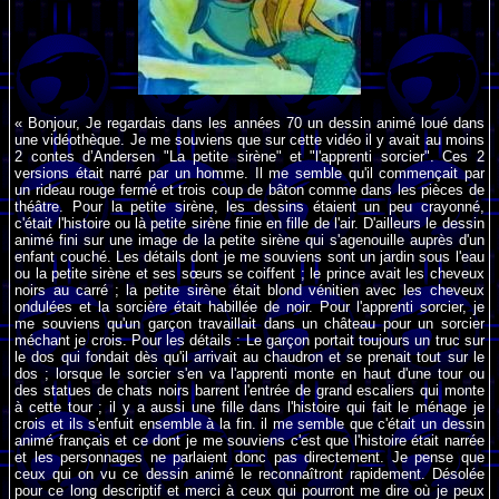
« Bonjour, Je regardais dans les années 70 un dessin animé loué dans
une vidéothèque. Je me souviens que sur cette vidéo il y avait au moins
2 contes d’Andersen "La petite sirène" et "l'apprenti sorcier". Ces 2
versions était narré par un homme. Il me semble qu'il commençait par
un rideau rouge fermé et trois coup de bâton comme dans les pièces de
théâtre. Pour la petite sirène, les dessins étaient un peu crayonné,
c'était l'histoire ou là petite sirène finie en fille de l'air. D'ailleurs le dessin
animé fini sur une image de la petite sirène qui s'agenouille auprès d'un
enfant couché. Les détails dont je me souviens sont un jardin sous l'eau
ou la petite sirène et ses sœurs se coiffent ; le prince avait les cheveux
noirs au carré ; la petite sirène était blond vénitien avec les cheveux
ondulées et la sorcière était habillée de noir. Pour l'apprenti sorcier, je
me souviens qu'un garçon travaillait dans un château pour un sorcier
méchant je crois. Pour les détails : Le garçon portait toujours un truc sur
le dos qui fondait dès qu'il arrivait au chaudron et se prenait tout sur le
dos ; lorsque le sorcier s'en va l'apprenti monte en haut d'une tour ou
des statues de chats noirs barrent l'entrée de grand escaliers qui monte
à cette tour ; il y a aussi une fille dans l'histoire qui fait le ménage je
crois et ils s'enfuit ensemble à la fin. il me semble que c'était un dessin
animé français et ce dont je me souviens c'est que l'histoire était narrée
et les personnages ne parlaient donc pas directement. Je pense que
ceux qui on vu ce dessin animé le reconnaîtront rapidement. Désolée
pour ce long descriptif et merci à ceux qui pourront me dire où je peux