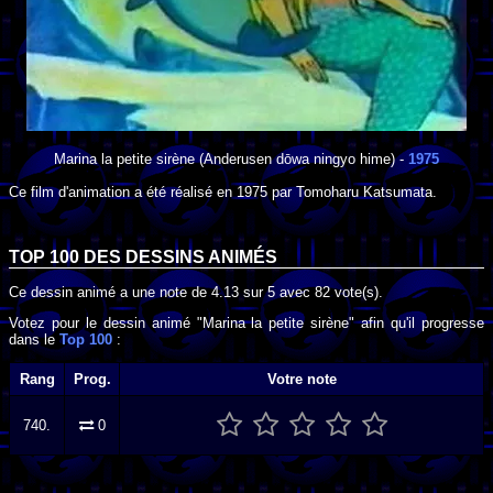
Marina la petite sirène
(Anderusen dōwa ningyo hime) -
1975
Ce film d'animation a été réalisé en
1975
par
Tomoharu Katsumata
.
TOP 100 DES
DESSINS ANIMÉS
Ce dessin animé a une note de
4.13
sur
5
avec
82
vote(s).
Votez pour le dessin animé "Marina la petite sirène" afin qu'il progresse
dans le
Top 100
:
Rang
Prog.
Votre note
740.
0