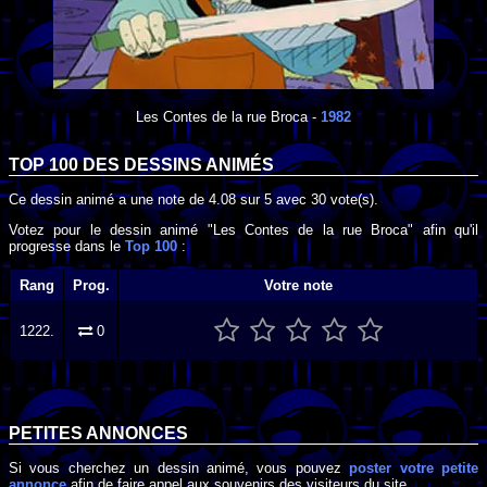
Les Contes de la rue Broca
-
1982
TOP 100 DES
DESSINS ANIMÉS
Ce dessin animé a une note de
4.08
sur
5
avec
30
vote(s).
Votez pour le dessin animé "Les Contes de la rue Broca" afin qu'il
progresse dans le
Top 100
:
Rang
Prog.
Votre note
1222.
0
PETITES ANNONCES
Si vous cherchez un dessin animé, vous pouvez
poster votre petite
annonce
afin de faire appel aux souvenirs des visiteurs du site.