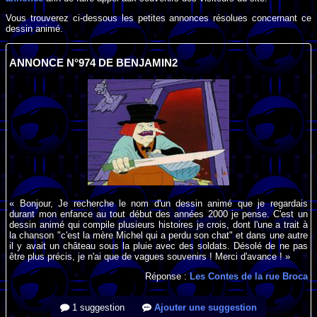
Vous trouverez ci-dessous les petites annonces résolues concernant ce
dessin animé.
ANNONCE N°974 DE BENJAMIN2
« Bonjour, Je recherche le nom d'un dessin animé que je regardais
durant mon enfance au tout début des années 2000 je pense. C'est un
dessin animé qui compile plusieurs histoires je crois, dont l'une a trait à
la chanson "c'est la mère Michel qui a perdu son chat" et dans une autre
il y avait un château sous la pluie avec des soldats. Désolé de ne pas
être plus précis, je n'ai que de vagues souvenirs ! Merci d'avance ! »
Réponse :
Les Contes de la rue Broca
1 suggestion
Ajouter une suggestion