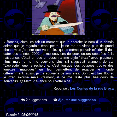
« Bonsoir, alors, ça fait un moment que je cherche le nom d'un dessin
animé que je regardais étant petite. je ne me souviens plus de grand
chose mais j'espère que vous allez quand-même pouvoir m'aider. Il doit
dater des années 2000. je me souviens de deux sœurs séparées à la
naissance, c'était un peu un dessin animé style "Bratz" avec plusieurs
films mais je ne me souviens plus s'il s'agissait vraiment de ça.
"L'épisode" que je recherche, c'est lorsque ces poupées trouve des
lunettes "magiques" qui leur permettent de regarder le monde
différemment. aussi, je me souviens de sorcières. Bon c'est très flou et
je m'en excuse mais vraiment, il ne me reste plus beaucoup de
souvenirs.
Merci d'avance pour votre aide. »
Réponse :
Les Contes de la rue Broca
2 suggestions
Ajouter une suggestion
Postée le 05/04/2015.