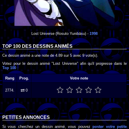
Lost Universe
(Rosuto Yunibāsu) -
1998
TOP 100 DES
DESSINS ANIMÉS
Ce dessin animé a une note de
4.89
sur
5
avec
9
vote(s).
Votez pour le dessin animé "Lost Universe" afin qu'il progresse dans le
Top 100
:
Rang
Prog.
Votre note
2774.
0
PETITES ANNONCES
Si vous cherchez un dessin animé, vous pouvez
poster votre petite