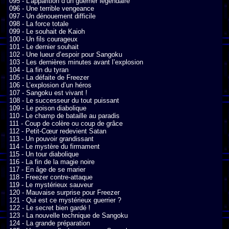
095 - L’apparition d’un guerrier légendaire

096 - Une terrible vengeance

097 - Un dénouement difficile

098 - La force totale

099 - Le souhait de Kaioh

100 - Un fils courageux

101 - Le dernier souhait

102 - Une lueur d’espoir pour Sangoku

103 - Les dernières minutes avant l’explosion

104 - La fin du tyran

105 - La défaite de Freezer

106 - L’explosion d’un héros

107 - Sangoku est vivant !

108 - Le successeur du tout puissant

109 - Le poison diabolique

110 - Le champ de bataille au paradis

111 - Coup de colère ou coup de grâce

112 - Petit-Cœur redevient Satan

113 - Un pouvoir grandissant

114 - Le mystère du firmament

115 - Un tour diabolique

116 - La fin de la magie noire

117 - En âge de se marier

118 - Freezer contre-attaque

119 - Le mystérieux sauveur

120 - Mauvaise surprise pour Freezer

121 - Qui est ce mystérieux guerrier ?

122 - Le secret bien gardé !

123 - La nouvelle technique de Sangoku

124 - La grande préparation
