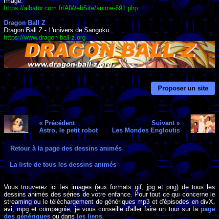
image.
https://albator.com.fr/AlWebSite/anime-691.php
Dragon Ball Z
Dragon Ball Z - L'univers de Sangoku
https://www.dragon-ball-z.org
Proposer un site
« Précédent
Suivant »
Astro, le petit robot
Les Mondes Engloutis
Retour à la page des dessins animés
La liste de tous les dessins animés
Vous trouverez ici les images (aux formats gif, jpg et png) de tous les
dessins animés des séries de votre enfance. Pour tout ce qui concerne le
streaming ou le téléchargement de génériques mp3 et d'épisodes en divX,
avi, mpg et compagnie, je vous conseille d'aller faire un tour sur la
page
des génériques
ou dans
les liens
.