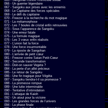
066 - Un guerrier légendaire

067 - Sangoku aux prises avec les ennemis

068 - Le Capitaine des forces spéciales

069 - Le défi du capitaine

070 - Freezer à la recherche du mot magique

071 - La métamorphose

072 - Les 7 boules de cristal enfin retrouvées

073 - Sous l’apparence de Sangoku

074 - Une erreur fatale

075 - La formule magique

076 - Les 3 vœux enfin réalisés

077 - L’union fait la force

078 - Une force insurmontable

079 - La riposte de Sangohan

080 - L’arrivée de petit cœur

081 - Freezer contre Satan Petit-Cœur

082 - Seconde transformation

083 - Doit-on sauver Vegeta ?

084 - La perte d’un allié précieux

085 - Le retour de Sangoku

086 - Une fin tragique pour Végéta

087 - Sangoku tiendra-t-il sa promesse ?

088 - La promesse rompue

089 - Une lutte interminable

090 - Tentative d’intimidation

091 - L’attaque de Kaioh

092 - Un atout pour la victoire

093 - Les grandes forces de l’univers

094 - La phase finale
