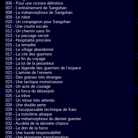
006 - Pour une victoire définitive

007 - L’entraînement de Sangohan

008 - La métamorphose de Sangohan

009 - Le robot

010 - Un compagnon pour Sangohan

011 - Une courte escale

012 - Un chemin sans fin

013 - Le passage secret

014 - Hospitalité princière

015 - La tempête

016 - Le village abandonné

017 - La cité des guerriers

018 - La fin du voyage

019 - La loi de la pesanteur

020 - La légende des guerriers de l’espace

021 - L’arrivée de l’ennemi

022 - Des graines très étranges

023 - Une tactique monstrueuse

024 - Un acte de courage

025 - La force du désespoir

026 - La trêve

027 - Un retour très attendu

028 - Une double perte

029 - L’insurpassable technique de Kaio

030 - La troisième attaque

031 - La métamorphose du dernier guerrier

032 - Au-delà de la dernière chance

033 - Le don de la force

034 - Une lourde responsabilité

035 - Une étonnante transformation
