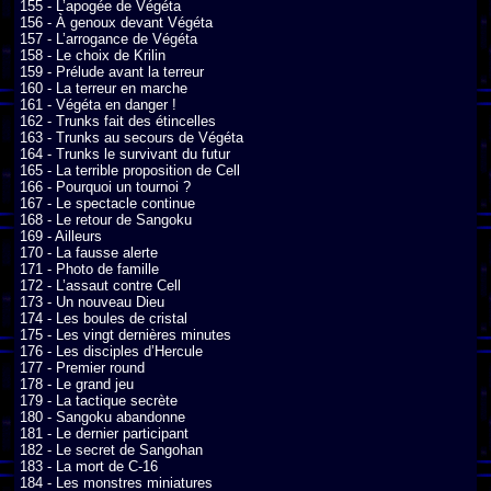
155 - L’apogée de Végéta

156 - À genoux devant Végéta

157 - L’arrogance de Végéta

158 - Le choix de Krilin

159 - Prélude avant la terreur

160 - La terreur en marche

161 - Végéta en danger !

162 - Trunks fait des étincelles

163 - Trunks au secours de Végéta

164 - Trunks le survivant du futur

165 - La terrible proposition de Cell

166 - Pourquoi un tournoi ?

167 - Le spectacle continue

168 - Le retour de Sangoku

169 - Ailleurs

170 - La fausse alerte

171 - Photo de famille

172 - L’assaut contre Cell

173 - Un nouveau Dieu

174 - Les boules de cristal

175 - Les vingt dernières minutes

176 - Les disciples d’Hercule

177 - Premier round

178 - Le grand jeu

179 - La tactique secrète

180 - Sangoku abandonne

181 - Le dernier participant

182 - Le secret de Sangohan

183 - La mort de C-16

184 - Les monstres miniatures
