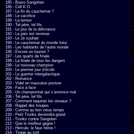
185 - Bravo Sangohan

186 - Cell K.O.

187 - La fin du cauchemar ?

188 - Le sacrifice

189 - La terreur

190 - Tel père, tel fils

191 - Le jour de la délivrance

192 - La paix est revenue

193 - Le 2e souhait

194 - Le cauchemar du monde futur

195 - Les habitants de l’autre monde

196 - Encore un tournoi ?

197 - Les quarts de finale

198 - La finale de tous les dangers

199 - Le nouveau champion

200 - Le premier jour d’école

201 - Le guerrier intergalactique

202 - Romance

203 - Videl en mauvaise posture

204 - Face à face

205 - Un championnat qui s’annonce mal

206 - Tel père, tel fils

207 - Comment taquiner les oiseaux ?

208 - Rappel des troupes

209 - Comme au bon vieux temps

210 - Petit Trunks deviendra grand

211 - Trunks contre Sangoten

212 - Que le meilleur gagne !

213 - Hercule, le faux héros !

214 - Tirage au sort
