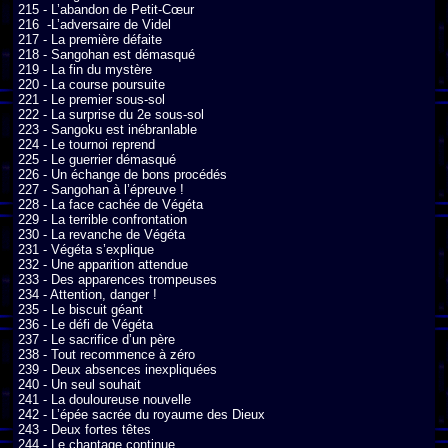
215 - L’abandon de Petit-Cœur

216  -L’adversaire de Videl

217 - La première défaite

218 - Sangohan est démasqué

219 - La fin du mystère

220 - La course poursuite

221 - Le premier sous-sol

222 - La surprise du 2e sous-sol

223 - Sangoku est inébranlable

224 - Le tournoi reprend

225 - Le guerrier démasqué

226 - Un échange de bons procédés

227 - Sangohan à l’épreuve !

228 - La face cachée de Végéta

229 - La terrible confrontation

230 - La revanche de Végéta

231 - Végéta s’explique

232 - Une apparition attendue

233 - Des apparences trompeuses

234 - Attention, danger !

235 - Le biscuit géant

236 - Le défi de Végéta

237 - Le sacrifice d’un père

238 - Tout recommence à zéro

239 - Deux absences inexpliquées

240 - Un seul souhait

241 - La douloureuse nouvelle

242 - L’épée sacrée du royaume des Dieux

243 - Deux fortes têtes

244 - Le chantage continue
