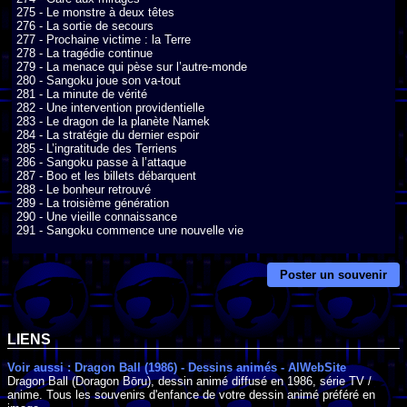
275 - Le monstre à deux têtes

276 - La sortie de secours

277 - Prochaine victime : la Terre

278 - La tragédie continue

279 - La menace qui pèse sur l’autre-monde

280 - Sangoku joue son va-tout

281 - La minute de vérité

282 - Une intervention providentielle

283 - Le dragon de la planète Namek

284 - La stratégie du dernier espoir

285 - L’ingratitude des Terriens

286 - Sangoku passe à l’attaque

287 - Boo et les billets débarquent

288 - Le bonheur retrouvé

289 - La troisième génération

290 - Une vieille connaissance

291 - Sangoku commence une nouvelle vie
Poster un souvenir
LIENS
Voir aussi : Dragon Ball (1986) - Dessins animés - AlWebSite
Dragon Ball (Doragon Bōru), dessin animé diffusé en 1986, série TV /
anime. Tous les souvenirs d'enfance de votre dessin animé préféré en