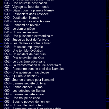
036 - Une nouvelle destination

037 - Voyage au bout du monde

038 - Départ pour la planète Namek

039 - Prisonniers dans l’espace

040 - Destination Namek

041 - Des amis très attentionnés

042 - L’ennemi se réveille

043 - Le dernier piège

044 - Un nouvel ennemi

045 - Une puissance extraordinaire

046 - Jusqu’au bout de l’univers

047 - Les Nameks contre le tyran

048 - Un soldat impitoyable

049 - Une terrible révélation

050 - Un incident de parcours

051 - Des nouvelles de Kaio

052 - Le troisième adversaire

053 - La transformation du 3e adversaire

054 - Rencontre avec le chef des Nameks

055 - Une guérison miraculeuse

056 - Qui rira le dernier ?

057 - Jour de chance pour l’ennemi

058 - L’armée secrète du tyran

059 - Bonne chance Bulma !

060 - Les déboires de Bulma

061 - L’armée secrète arrive

062 - Une troupe de choc

063 - Sous le pouvoir de l’ennemi

064 - Un souffle destructeur

065 - Sangohan contre l’invincible soldat
