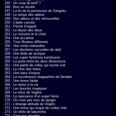
245 - Un coup de bluff ?

246 - Boo se révolte

247 - La fin de la permission de Sangoku

248 - Le temps des adieux

249 - Des adieux et des retrouvailles

250 - L’épée cassée

251 - Péché d’orgueil

252 - Le doyen des dieux

253 - Le monstre et le chiot

254 - Une accalmie

255 - Trois Boubou différents

256 - Une visite inattendue

257 - Les dernières secondes de répit

258 - Une drôle de tactique

259 - Les super fantômes kamikazes

260 - La porte entre les deux dimensions

261 - Une partie de volley qui tourne mal

262 - Le choc des titans

263 - Une lueur d’espoir

264 - La mystérieuse réapparition de Dendee

265 - Une erreur fatale

266 - Le retour à la vie

267 - Les boucles magiques

268 - Le refus de Vegeta

269 - La naissance d’un super héros

270 - On n’est pas hors de danger

271 - L’étrange attitude de Végéto

272 - Une erreur qui risque de coûter cher

273 - Un drôle de labyrinthe

274 - Gare aux mirages
