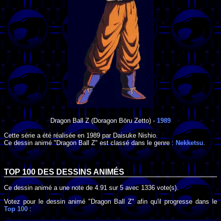
Dragon Ball Z
(Doragon Bōru Zetto) -
1989
Cette série a été réalisée en
1989
par
Daisuke Nishio
.
Ce dessin animé "Dragon Ball Z" est classé dans le genre :
Nekketsu
.
TOP 100 DES
DESSINS ANIMÉS
Ce dessin animé a une note de
4.91
sur
5
avec
1336
vote(s).
Votez pour le dessin animé "Dragon Ball Z" afin qu'il progresse dans le
Top 100
: