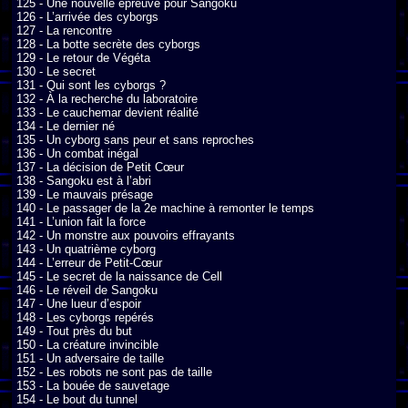
125 - Une nouvelle épreuve pour Sangoku

126 - L’arrivée des cyborgs

127 - La rencontre

128 - La botte secrète des cyborgs

129 - Le retour de Végéta

130 - Le secret

131 - Qui sont les cyborgs ?

132 - À la recherche du laboratoire

133 - Le cauchemar devient réalité

134 - Le dernier né

135 - Un cyborg sans peur et sans reproches

136 - Un combat inégal

137 - La décision de Petit Cœur

138 - Sangoku est à l’abri

139 - Le mauvais présage

140 - Le passager de la 2e machine à remonter le temps

141 - L’union fait la force

142 - Un monstre aux pouvoirs effrayants

143 - Un quatrième cyborg

144 - L’erreur de Petit-Cœur

145 - Le secret de la naissance de Cell

146 - Le réveil de Sangoku

147 - Une lueur d’espoir

148 - Les cyborgs repérés

149 - Tout près du but

150 - La créature invincible

151 - Un adversaire de taille

152 - Les robots ne sont pas de taille

153 - La bouée de sauvetage

154 - Le bout du tunnel
