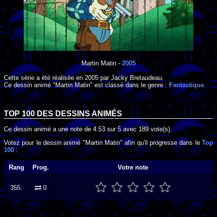
Martin Matin
-
2005
Cette série a été réalisée en
2005
par
Jacky Bretaudeau
.
Ce dessin animé "Martin Matin" est classé dans le genre :
Fantastique
.
TOP 100 DES
DESSINS ANIMÉS
Ce dessin animé a une note de
4.53
sur
5
avec
189
vote(s).
Votez pour le dessin animé "Martin Matin" afin qu'il progresse dans le
Top
100
:
Rang
Prog.
Votre note
355.
0