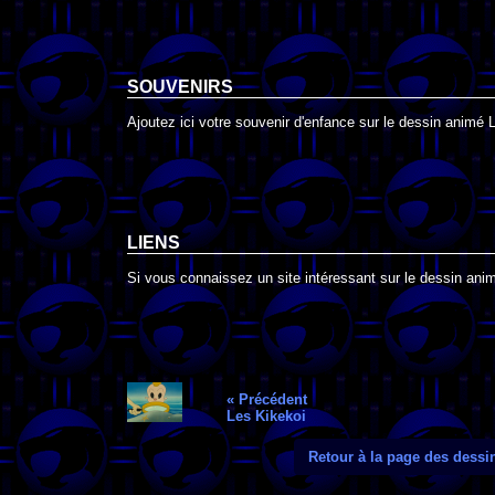
SOUVENIRS
Ajoutez ici votre souvenir d'enfance sur le dessin animé 
LIENS
Si vous connaissez un site intéressant sur le dessin anim
« Précédent
Les Kikekoi
Retour à la page des dess