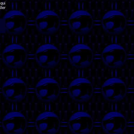
qui
ler