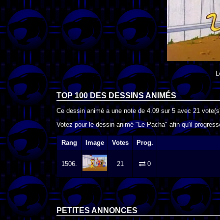
L
TOP 100 DES
DESSINS ANIMÉS
Ce dessin animé a une note de
4.09
sur
5
avec
21
vote(s
Votez pour le dessin animé "Le Pacha" afin qu'il progres
Rang
Image
Votes
Prog.
1506.
21
0
PETITES ANNONCES