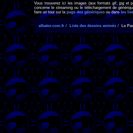
Vous trouverez ici les images (aux formats gif, jpg et 
concerne le streaming ou le téléchargement de générique
faire un tour sur la
page des génériques
ou dans
les lie
albator.com.fr
Liste des dessins animés
Le Pa