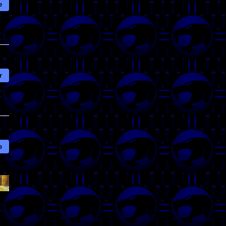
e
r
e