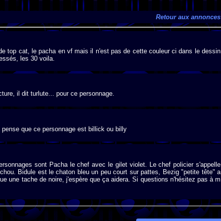
Retour aux annonces
de top cat, le pacha en vf mais il n'est pas de cette couleur ci dans le dessin
essés, les 30 voila.
ture, il dit turlute... pour ce personnage.
. je pense que ce personnage est billick ou billy
ersonnages sont Pacha le chef avec le gilet violet. Le chef policier s'appelle
hou. Bidule est le chaton bleu un peu court sur pattes, Bezig "petite tête" a
eue une tache de noire, j'espère que ça aidera. Si questions n'hésitez pas à m