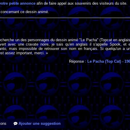
votre petite annonce
afin de faire appel aux souvenirs des visiteurs du site.
 concernant ce dessin animé.
recherche un des personnages du dessin animé "Le Pacha" (Topcat en anglais
vert avec une cravate noire, je sais qu'en anglais il s'appelle Spook, et 
nto, mais impossible de retrouver son nom en français. Si quelqu'un a u
est assez important, merci. »
Réponse :
Le Pacha (Top Cat)
- 19
ions
Ajouter une suggestion