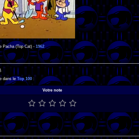
e Pacha
(Top Cat) -
1962
).
se dans le
Top 100
:
Votre note