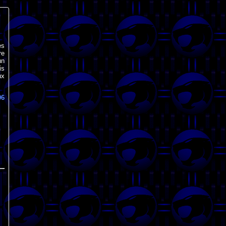
es
re
un
is
ux
06