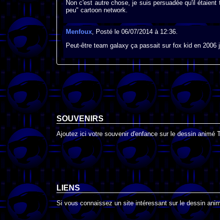
Non c'est autre chose, je suis persuadée qu'il étaient
peu" cartoon network.
Menfoux
, Posté le 06/07/2014 à 12:36.
Peut-être team galaxy ça passait sur fox kid en 2006 j
SOUVENIRS
Ajoutez ici votre souvenir d'enfance sur le dessin animé
LIENS
Si vous connaissez un site intéressant sur le dessin anim