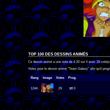
TOP 100 DES
DESSINS ANIMÉS
Ce dessin animé a une note de
4.20
sur
5
avec
29
vote(s
Votez pour le dessin animé "Team Galaxy" afin qu'il prog
Rang
Image
Votes
Prog.
1244.
29
0