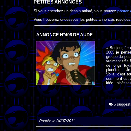
PETITES ANNONCES
Si vous cherchez un dessin animé, vous pouvez
poster 
Vous trouverez ci-dessous les petites annonces résolues
ANNONCE N°406 DE AUDE
« Bonjour, Je 
2005 je pense
groupe de perso
vraiment très f
de longs tuya
planètes... J
Voilà, c'est t
comme il est d
idée : n'hésite
6 suggest
Postée le 04/07/2011.