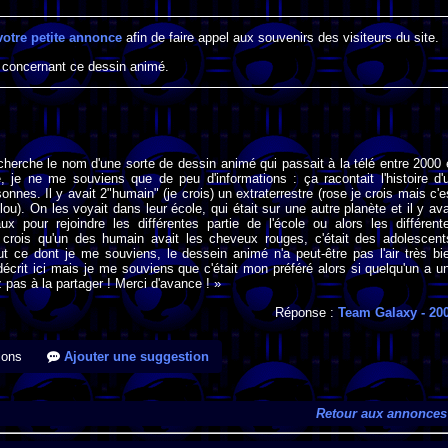
votre petite annonce
afin de faire appel aux souvenirs des visiteurs du site.
 concernant ce dessin animé.
cherche le nom d'une sorte de dessin animé qui passait à la télé entre 2000 
, je ne me souviens que de peu d'informations : ça racontait l'histoire d'
nnes. Il y avait 2"humain" (je crois) un extraterrestre (rose je crois mais c'e
lou). On les voyait dans leur école, qui était sur une autre planète et il y ava
ux pour rejoindre les différentes partie de l'école ou alors les différent
e crois qu'un des humain avait les cheveux rouges, c'était des adolescent
out ce dont je me souviens, le dessein animé n'a peut-être pas l'air très bi
écrit ici mais je me souviens que c'était mon préféré alors si quelqu'un a u
z pas à la partager ! Merci d'avance ! »
Réponse :
Team Galaxy
- 20
ions
Ajouter une suggestion
Retour aux annonces