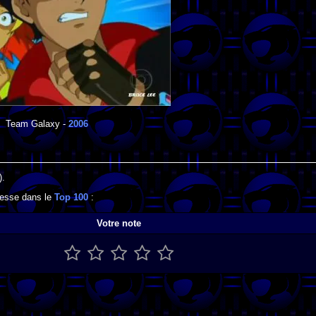
Team Galaxy
-
2006
).
resse dans le
Top 100
:
Votre note