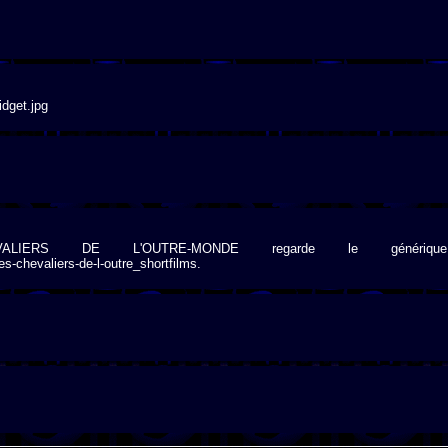
dget.jpg
IERS DE L'OUTRE-MONDE regarde le générique
-chevaliers-de-l-outre_shortfilms.