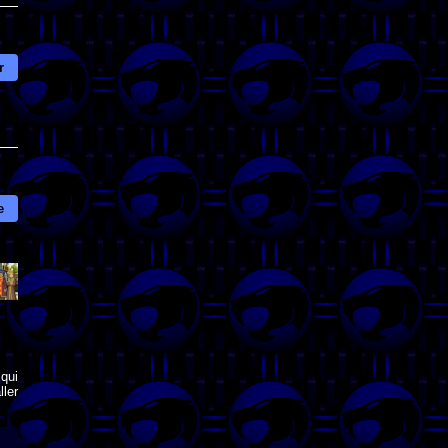
r
e
qui
ler