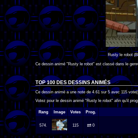
Rusty le robot
(B
Ce dessin animé "Rusty le robot" est classé dans le genr
TOP 100 DES
DESSINS ANIMÉS
Ce dessin animé a une note de
4.61
sur
5
avec
115
vote(
Votez pour le dessin animé "Rusty le robot" afin qu'il pr
Rang
Image
Votes
Prog.
574.
115
0