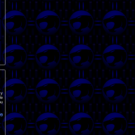
 y
le
ou
99