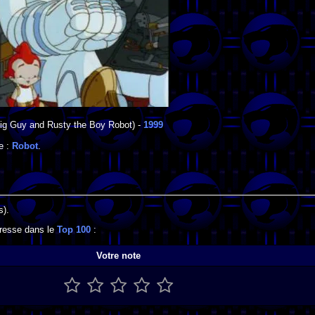
ig Guy and Rusty the Boy Robot) -
1999
e :
Robot
.
s).
ogresse dans le
Top 100
:
Votre note