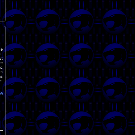
me
s.
it
re
nc
is
ns
e.
99