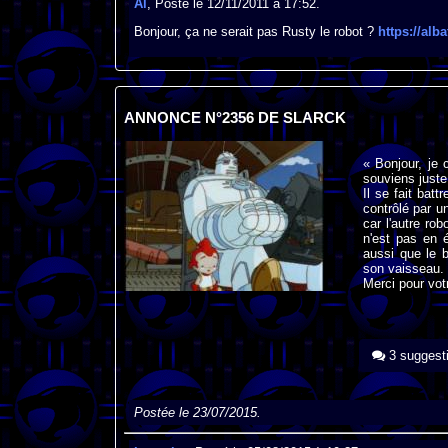
Al
, Posté le 12/11/2011 à 17:52.
Bonjour, ça ne serait pas Rusty le robot ?
https://alb
ANNONCE N°2356 DE SLARCK
« Bonjour, je
souviens juste 
Il se fait bat
contrôlé par u
car l'autre ro
n'est pas en é
aussi que le 
son vaisseau. 
Merci pour vot
3 suggest
Postée le 23/07/2015.