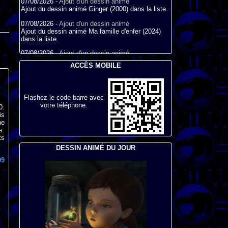
07/08/2026 -
Ajout d'un dessin animé
Ajout du dessin animé Ginger (2000) dans la liste.
07/08/2026 -
Ajout d'un dessin animé
Ajout du dessin animé Ma famille d'enfer (2024)
dans la liste.
07/08/2026 -
Ajout d'un dessin animé
Ajout du dessin animé Dino Ranch (2021) dans la
ACCÈS MOBILE
liste.
07/08/2026 -
Ajout d'un dessin animé
Ajout du dessin animé Le Petit Train bleu (2011)
Flashez le code barre avec
dans la liste.
votre téléphone.
0.
07/08/2026 -
Ajout d'un dessin animé
is
Ajout du dessin animé Agent Spécial Oso (2009)
ne
dans la liste.
s.
ts
17/07/2026 -
Ajout d'un dessin animé
DESSIN ANIMÉ DU JOUR
Ajout du dessin animé Peter Pan (1988) dans la
liste.
99
17/07/2026 -
Ajout d'un dessin animé
Ajout du dessin animé Le Bossu de Notre-Dame
(1996) dans la liste.