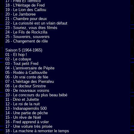
17 - Fred El Terrifico

18 - L'Héritage de Fred

19 - Le Lion des Caillou

20 - Le Jamboree

21 - Chambre pour deux

22 - La curiosité est un vilain défaut

23 - Souriez, vous êtes filmés

24 - Le Fils de Rockzilla

25 - Souvenirs, souvenirs

26 - Changement de rôle

Saison 5 (1964-1965)

01 - Et hop !

02 - Le cobaye

03 - Tout petit Fred

04 - L'anniversaire de Pépite

05 - Rodéo à Caillouville

06 - Un vrai conte de fée

07 - L'héritage des Pierrafeu

08 - Le docteur Sinistre

09 - De nouveaux voisins

10 - Le concours du plus beau bébé

11 - Dino et Juliette

12 - Le roi de la nuit

13 - Indianapierrolis 500

14 - Une partie de pêche

15 - Un rêve de Noël

16 - Fred apprend à voler

17 - Une voiture très prisée

18 - La machine à remonter le temps
