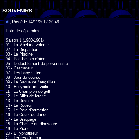
SOUVENIRS
Al
, Posté le 14/11/2017 20:46.
Liste des épisodes :

Saison 1 (1960-1961)

01 - La Machine volante

02 - La Disparition

03 - La Piscine

04 - Pas besoin d'aide

05 - Dédoublement de personnalité

06 - Cascadeur

07 - Les baby-sitters

08 - Jour de course

09 - La Bague de fiançailles

10 - Hollyrock, me voilà !

11 - La Champion de golf

12 - Le Billet de loterie

13 - Le Drive-in

14 - Le Rôdeur

15 - Le Parc d'attraction

16 - Le Cours de danse

17 - Le Braquage

18 - La Chasse au dinosaure

19 - Le Piano

20 - L'Hypnotiseur

21 - Lettres d'amour
