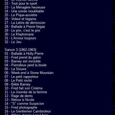
22 - Tout pour le sport

23 - La Ménagère heureuse

24 - Une soirée inoubliable

25 - Le Pique-assiette

26 - Voleur et bigame

27 - La Lettre de démission

28 - Ballade à Pierre-Vegas

29 - Le prix, c'est le prix

30 - Le Kleptomane

31 - L'Amour toujours

32 - Le Jeu

Saison 3 (1962-1963)

01 - Ballade à Holly-Pierre

02 - Fred prend du galon

03 - Barney est invisible

04 - Pierrafeux perd la boule

05 - La Siouxe

06 - Week-end à Stone Mountain

07 - Le petit rapporteur

08 - Le Petit invité

09 - Bébé Barney

10 - Fred fait son Cinéma

11 - La Journée de la femme

12 - Rage de dents

13 - Retour à l'école

14 - "S" comme Suspicion

15 - Fred photographe

16 - Le Gentlemen Cambrioleur
