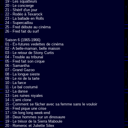
19 - Les squatteurs

20 - Le concierge

21 - Shérif d'un jour

22 - Rodéo à Texarock

23 - La ballade en Rolls

24 - Supercaillou

25 - Fred débute au cinéma

26 - Fred fait du surf

Saison 6 (1965-1966)

01 - Ex-futures vedettes de cinéma

02 - A belle-maman, belle maison

03 - Le retour de Stony Curtis

04 - Trouble au tribunal

05 - Fred fait son cirque

06 - Samantha

07 - Grand Gazoo

08 - La longue sieste

09 - Le roi de la tarte

10 - La farce

11 - Le bal costumé

12 - La danse

13 - Les ruines royales

14 - L'ami clone

15 - Comment se fâcher avec sa femme sans le vouloir

16 - Fred pique une crise

17 - Un long long week-end

18 - Deux hommes sur un dinosaure

19 - Le trésor de la Sierra Maboule

20 - Romeroc et Juliette Silex
