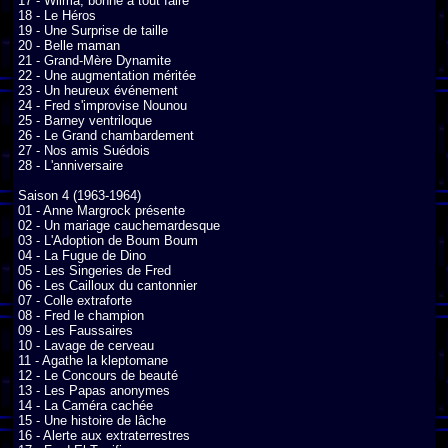
17 - Wilma, bonne à tout faire

18 - Le Héros

19 - Une Surprise de taille

20 - Belle maman

21 - Grand-Mère Dynamite

22 - Une augmentation méritée

23 - Un heureux événement

24 - Fred s'improvise Nounou

25 - Barney ventriloque

26 - Le Grand chambardement

27 - Nos amis Suédois

28 - L'anniversaire

Saison 4 (1963-1964)

01 - Anne Margrock présente

02 - Un mariage cauchemardesque

03 - L'Adoption de Boum Boum

04 - La Fugue de Dino

05 - Les Singeries de Fred

06 - Les Cailloux du cantonnier

07 - Colle extraforte

08 - Fred le champion

09 - Les Faussaires

10 - Lavage de cerveau

11 - Agathe la kleptomane

12 - Le Concours de beauté

13 - Les Papas anonymes

14 - La Caméra cachée

15 - Une histoire de lâche

16 - Alerte aux extraterrestres
