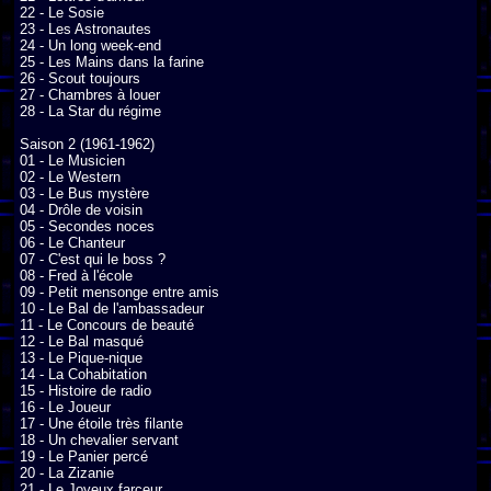
22 - Le Sosie

23 - Les Astronautes

24 - Un long week-end

25 - Les Mains dans la farine

26 - Scout toujours

27 - Chambres à louer

28 - La Star du régime

Saison 2 (1961-1962)

01 - Le Musicien

02 - Le Western

03 - Le Bus mystère

04 - Drôle de voisin

05 - Secondes noces

06 - Le Chanteur

07 - C'est qui le boss ?

08 - Fred à l'école

09 - Petit mensonge entre amis

10 - Le Bal de l'ambassadeur

11 - Le Concours de beauté

12 - Le Bal masqué

13 - Le Pique-nique

14 - La Cohabitation

15 - Histoire de radio

16 - Le Joueur

17 - Une étoile très filante

18 - Un chevalier servant

19 - Le Panier percé

20 - La Zizanie

21 - Le Joyeux farceur
