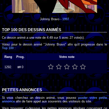
Johnny Bravo
-
1997
TOP 100 DES
DESSINS ANIMÉS
Ce dessin animé a une note de
4.49
sur
5
avec
27
vote(s).
Votez pour le dessin animé "Johnny Bravo" afin qu'il progresse dans le
Top 100
:
Rang
Prog.
Votre note
1292.
0
PETITES ANNONCES
Si vous cherchez un dessin animé, vous pouvez
poster votre petite
annonce
afin de faire appel aux souvenirs des visiteurs du site.
Vous trouverez ci-dessous les petites annonces résolues concernant ce