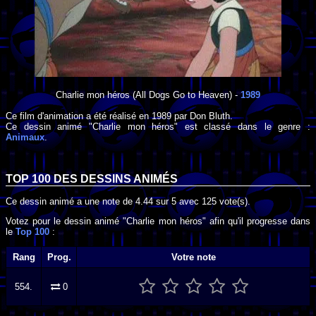
Charlie mon héros
(All Dogs Go to Heaven) -
1989
Ce film d'animation a été réalisé en
1989
par
Don Bluth
.
Ce dessin animé "Charlie mon héros" est classé dans le genre :
Animaux
.
TOP 100 DES
DESSINS ANIMÉS
Ce dessin animé a une note de
4.44
sur
5
avec
125
vote(s).
Votez pour le dessin animé "Charlie mon héros" afin qu'il progresse dans
le
Top 100
:
Rang
Prog.
Votre note
554.
0