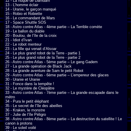
12 - La nuque de Damdam

13 - L’homme éclair

14 - Uranie, le garçon manqué

15 - Robio et Robiette

16 - Le commandant de Mars

17 - Space Shuttle SOS

18 - Astro contre Atlas - 4ème partie – La Terrible comète

19 - Le ballon du diable

20 - Boulou, de l’île de la croix

21 - Idiot d’Ivan

22 - Le robot menteur

23 - La fille qui venait d’Alsoar

24 - Le plus grand robot de la Terre - partie 1

25 - Le plus grand robot de la Terre - partie 2

26 - Astro contre Atlas - 5ème partie – Le gang Gadem

27 - La grande opération de Black Jack

28 - La grande aventure de Sam le petit Robot

29 - Astro contre Atlas - 6ème partie – L’empereur des glaces

30 - Uranie et Uranie

31 - Fonce dans la tempête !

32 - Le mystère de Cléopâtre

33 - Astro contre Atlas - 7ème partie – La grande escapade dans le 
métro

34 - Pura le petit éléphant

35 - Le secret de l’île des abeilles

36 - Kraken, le monstre

37 - Julie de l’île Péligro

38 - Astro contre Atlas - 8ème partie – La destruction du satellite ! Le 
canon à protons

39 - Le soleil voilé
