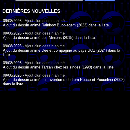
DERNIÈRES NOUVELLES
09/08/2026 -
Ajout d'un dessin animé
Ajout du dessin animé Rainbow Bubblegem (2023) dans la liste.
09/08/2026 -
Ajout d'un dessin animé
Ajout du dessin animé Les Minions (2015) dans la liste.
09/08/2026 -
Ajout d'un dessin animé
Ajout du dessin animé Dee et compagnie au pays d'Oz (2024) dans la
liste.
09/08/2026 -
Ajout d'un dessin animé
Ajout du dessin animé Tarzan chez les singes (1998) dans la liste.
09/08/2026 -
Ajout d'un dessin animé
Ajout du dessin animé Les aventures de Tom Pouce et Poucelina (2002)
dans la liste.
09/08/2026 -
Ajout d'un dessin animé
Ajout du dessin animé L'Ecole des licornes (2023) dans la liste.
09/08/2026 -
Ajout d'un dessin animé
Ajout du dessin animé Wonder Choux ! (2006) dans la liste.
DESSIN ANIMÉ DU JOUR
09/08/2026 -
Ajout d'un dessin animé
Ajout du dessin animé Anna et ses amis (2022) dans la liste.