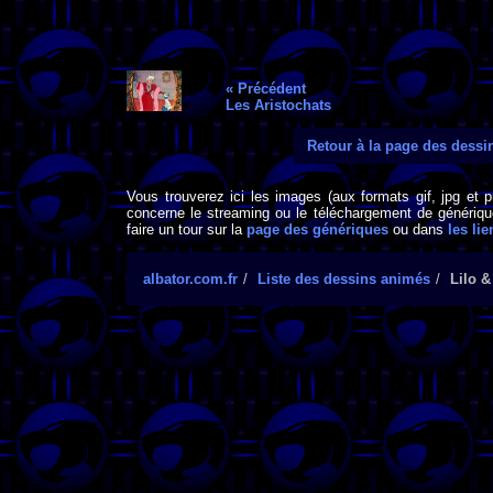
« Précédent
Les Aristochats
Retour à la page des dess
Vous trouverez ici les images (aux formats gif, jpg et 
concerne le streaming ou le téléchargement de générique
faire un tour sur la
page des génériques
ou dans
les lie
albator.com.fr
Liste des dessins animés
Lilo &