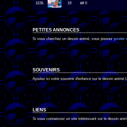
1636.
18
0
PETITES ANNONCES
Si vous cherchez un dessin animé, vous pouvez
poster 
SOUVENIRS
Ajoutez ici votre souvenir d'enfance sur le dessin animé L
LIENS
Si vous connaissez un site intéressant sur le dessin animé