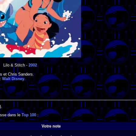
Lilo & Stitch
-
2002
is
et
Chris Sanders
.
 :
Walt Disney
.
).
resse dans le
Top 100
:
Votre note