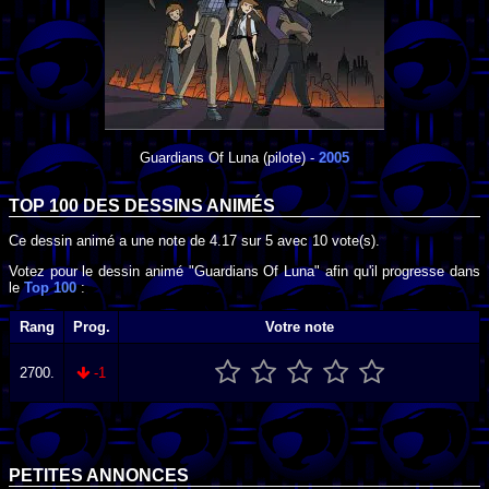
Guardians Of Luna
(pilote) -
2005
TOP 100 DES
DESSINS ANIMÉS
Ce dessin animé a une note de
4.17
sur
5
avec
10
vote(s).
Votez pour le dessin animé "Guardians Of Luna" afin qu'il progresse dans
le
Top 100
:
Rang
Prog.
Votre note
2700.
-1
PETITES ANNONCES