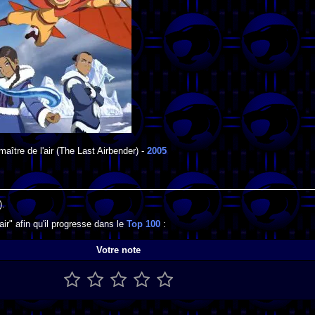
maître de l'air
(The Last Airbender) -
2005
).
air" afin qu'il progresse dans le
Top 100
:
Votre note