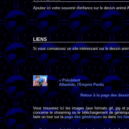
Ajoutez ici votre souvenir d'enfance sur le dessin animé Av
LIENS
Si vous connaissez un site intéressant sur le dessin animé 
« Précédent
Atlantide, l'Empire Perdu
Retour à la page des dess
Vous trouverez ici les images (aux formats gif, jpg et 
concerne le streaming ou le téléchargement de générique
faire un tour sur la
page des génériques
ou dans
les lie