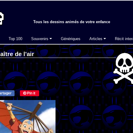
Tous les dessins animés de votre enfance
Top 100
Souvenirs
Génériques
Articles
Récit inter
ître de l'air
rtager
Pin it