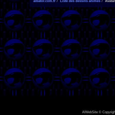
albator.com.fr
Liste des dessins animés
Avatar
AlWebSite
© Copyrigh