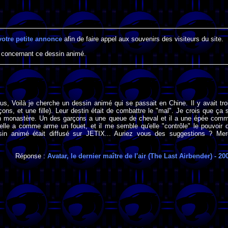
votre petite annonce
afin de faire appel aux souvenirs des visiteurs du site.
 concernant ce dessin animé.
us, Voilà je cherche un dessin animé qui se passait en Chine. Il y avait tro
çons, et une fille). Leur destin était de combattre le "mal". Je crois que ça 
 monastère. Un des garçons a une queue de cheval et il a une épée com
, elle a comme arme un fouet, et il me semble qu'elle "contrôle" le pouvoir 
sin animé était diffusé sur JETIX... Auriez vous des suggestions ? Mer
Réponse :
Avatar, le dernier maître de l'air (The Last Airbender)
- 20