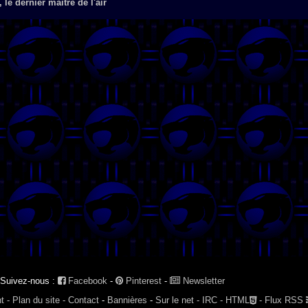
, le dernier maître de l'air
Suivez-nous :
Facebook
-
Pinterest
-
Newsletter
t -
Plan du site -
Contact
-
Bannières
-
Sur le net -
IRC -
HTML
-
Flux RSS