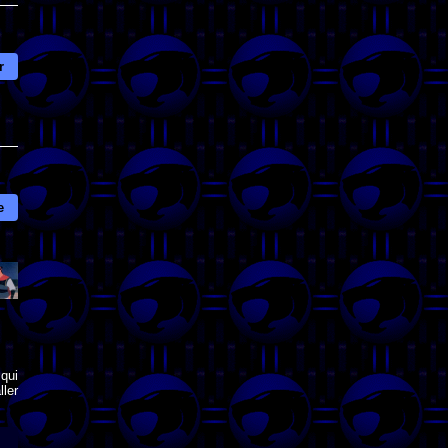
r
e
qui
ler