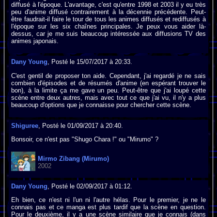
diffusé à l'époque. L'avantage, c'est qu'entre 1998 et 2003 il y eu très
peu d'anime diffusé contrairement à la décennie précédente. Peut-
être faudrait-il faire le tour de tous les animes diffusés et rediffusés à
l'époque sur les six chaînes principales. Je peux vous aider là-
dessus, car je me suis beaucoup intéressée aux diffusions TV des
animes japonais.
Dany Young
, Posté le 15/07/2017 à 20:33.
C'est gentil de proposer ton aide. Cependant, j'ai regardé je ne sais
combien d'épisodes et de résumés d'anime (en espérant trouver le
bon), à la limite ça me gave un peu. Peut-être que j'ai loupé cette
scène entre deux autres, mais avec tout ce que j'ai vu, il n'y a plus
beaucoup d'options que je connaisse pour chercher cette scène.
Shiguree
, Posté le 01/09/2017 à 20:40.
Bonsoir, ce n'est pas "Shugo Chara !" ou "Mirumo" ?
Mirmo Zibang (Mirumo)
2002
Dany Young
, Posté le 02/09/2017 à 01:12.
Eh bien, ce n'est ni l'un ni l'autre hélas. Pour le premier, je ne le
connais pas et ce manga est plus tardif que la scène en question.
Pour le deuxième, il y a une scène similaire que je connais (dans