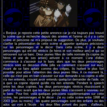
« Bonjour, je reposte cette petite annonce car je n'ai toujours pas trouvé
la scène que je recherche depuis des années et l'anime où il y a cette
scène et personne ne m'a proposé de suggestion. De plus, je souhaite
clarifier la présentation de cette scène et apporter quelques précisions
sur les personnages et le décor. Dans cette scène, il y a deux
personnages qui ont été rétrécis (le héros et son meilleur ami) et qui se
retrouvent sur un banc. Deux jeunes filles de taille normale (la copine du
héros et une de ses amies) arrivent à ce moment. L'une d'elles
commence à s'asseoir sur le banc alors que les deux personnages
rétrécis sont en dessous d'elle (elle va carrément s'asseoir sur eux).
Avant de se faire aplatir comme des crêpes, ils hurlent le plus fort
possible pour attirer l'attention des deux jeunes filles. A ce moment là,
celle qui n'est pas en train s'asseoir sur eux demande à sa copine si elle
n'a rien entendu, croyant avoir entendu quelqu'un demander de l'aide, ce
à quoi sa copine répond qu'elle n'a rien entendu. Pendant le speech
entre les deux copines, les deux personnages rétrécis réussissent à
partir du banc avant que les deux jeunes filles s'assoient à nouveau sur
le banc. Pour finir, voilà quelques précisions supplémentaires sur cette
scène, les personnages et le décor : j'ai vu cette scène entre 1998 et
2003 (plus ou moins) ; les quatre personnages sont des enfants ou des
ados qui vont à l'école ; les deux filles portent des jupes ; d'ailleurs,