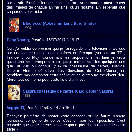
sur le site Planète Jeunesse, au cas-où ; vous pourrez ainsi trouver
des images de chaque anime ainsi qu'un résumé. En espérant que
ça puisse vous aider.
Blue Seed (Aokushimitama Burū Shīdo)
1994
Dany Young
, Posté le 15/07/2017 à 16:17.
Oui, j'ai oublié de préciser que je l'ai regardé à la télévision mais que
sur une des six principales chaînes de l'époque (surtout sur TF1,
France 3 ou M6). Concernant tes propositions, et bien je crois
qu'aucune ne correspond à ce que je recherche : les quelques uns
que j'ai vus ou connus (Sakura chasseuse de cartes, Magical
Dorémi, Flint le détective, Les Chevaliers de l'Outre-Monde) ne
semblent pas comporter cette scène et les autres ne me disent rien.
Merci tout de même pour cette liste d'animes.
Sakura chasseuse de cartes (Card Captor Sakura)
1998
Veggie 11
, Posté le 15/07/2017 à 16:21.
Essayez peut-être de poster votre annonce sur le forum planète
jeunesse, ce genre de séries c'est un peu leur spécialité. C'est
possible que cette scène ne correspond pas du tout au reste de la
série ?