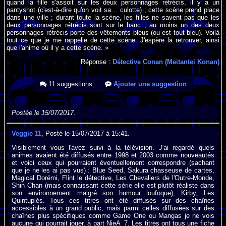
quand la fille s'assoit sur les deux personnages rétrécis, il y a un
pantyshot (c'est-à-dire qu'on voit sa… culotte) ; cette scène prend place
dans une ville ; durant toute la scène, les filles ne savent pas que les
deux personnages rétrécis sont sur le banc ; au moins un des deux
personnages rétrécis porte des vêtements bleus (ou est tout bleu). Voilà
tout ce que je me rappelle de cette scène. J'espère la retrouver, ainsi
que l'anime où il y a cette scène. »
Réponse :
Détective Conan (Meitantei Konan)
11 suggestions
Ajouter une suggestion
Postée le 15/07/2017.
Veggie 11
, Posté le 15/07/2017 à 15:41.
Visiblement vous l'avez suivi à la télévision. J'ai regardé quels
animes avaient été diffusés entre 1998 et 2003 comme nouveautés
et voici ceux qui pourraient éventuellement correspondre (sachant
que je ne les ai pas vus) : Blue Seed, Sakura chasseuse de cartes,
Magical Dorémi, Flint le détective, Les Chevaliers de l'Outre-Monde,
Shin Chan (mais connaissant cette série elle est plutôt réaliste dans
son environnement malgré son humour loufoque), Kirby, Les
Quintuplés. Tous ces titres ont été diffusés sur des chaînes
accessibles à un grand public, mais parmi celles diffusées sur des
chaînes plus spécifiques comme Game One ou Mangas je ne vois
aucune qui pourrait jouer, à part NieA_7. Les titres ont tous une fiche