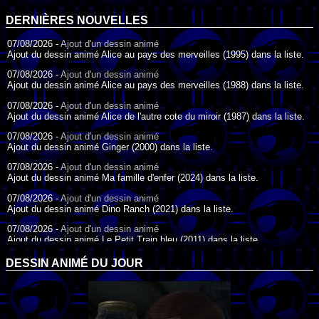
DERNIÈRES NOUVELLES
07/08/2026 -
Ajout d'un dessin animé
Ajout du dessin animé Alice au pays des merveilles (1995) dans la liste.
07/08/2026 -
Ajout d'un dessin animé
Ajout du dessin animé Alice au pays des merveilles (1988) dans la liste.
07/08/2026 -
Ajout d'un dessin animé
Ajout du dessin animé Alice de l'autre cote du miroir (1987) dans la liste.
07/08/2026 -
Ajout d'un dessin animé
Ajout du dessin animé Ginger (2000) dans la liste.
07/08/2026 -
Ajout d'un dessin animé
Ajout du dessin animé Ma famille d'enfer (2024) dans la liste.
07/08/2026 -
Ajout d'un dessin animé
Ajout du dessin animé Dino Ranch (2021) dans la liste.
07/08/2026 -
Ajout d'un dessin animé
Ajout du dessin animé Le Petit Train bleu (2011) dans la liste.
07/08/2026 -
Ajout d'un dessin animé
DESSIN ANIMÉ DU JOUR
Ajout du dessin animé Agent Spécial Oso (2009) dans la liste.
17/07/2026 -
Ajout d'un dessin animé
Ajout du dessin animé Peter Pan (1988) dans la liste.