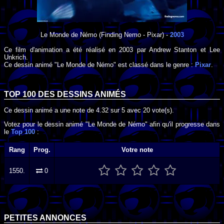
Le Monde de Némo
(Finding Nemo - Pixar) -
2003
Ce film d'animation a été réalisé en
2003
par
Andrew Stanton
et
Lee
Unkrich
.
Ce dessin animé "Le Monde de Némo" est classé dans le genre :
Pixar
.
TOP 100 DES
DESSINS ANIMÉS
Ce dessin animé a une note de
4.32
sur
5
avec
20
vote(s).
Votez pour le dessin animé "Le Monde de Némo" afin qu'il progresse dans
le
Top 100
:
Rang
Prog.
Votre note
1550.
0
PETITES ANNONCES