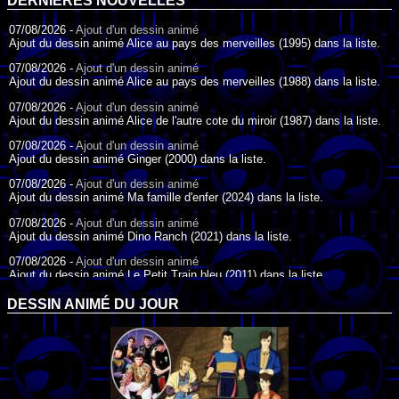
DERNIÈRES NOUVELLES
07/08/2026 -
Ajout d'un dessin animé
Ajout du dessin animé Alice au pays des merveilles (1995) dans la liste.
07/08/2026 -
Ajout d'un dessin animé
Ajout du dessin animé Alice au pays des merveilles (1988) dans la liste.
07/08/2026 -
Ajout d'un dessin animé
Ajout du dessin animé Alice de l'autre cote du miroir (1987) dans la liste.
07/08/2026 -
Ajout d'un dessin animé
Ajout du dessin animé Ginger (2000) dans la liste.
07/08/2026 -
Ajout d'un dessin animé
Ajout du dessin animé Ma famille d'enfer (2024) dans la liste.
07/08/2026 -
Ajout d'un dessin animé
Ajout du dessin animé Dino Ranch (2021) dans la liste.
07/08/2026 -
Ajout d'un dessin animé
Ajout du dessin animé Le Petit Train bleu (2011) dans la liste.
07/08/2026 -
Ajout d'un dessin animé
DESSIN ANIMÉ DU JOUR
Ajout du dessin animé Agent Spécial Oso (2009) dans la liste.
17/07/2026 -
Ajout d'un dessin animé
Ajout du dessin animé Peter Pan (1988) dans la liste.
17/07/2026 -
Ajout d'un dessin animé
Ajout du dessin animé Le Bossu de Notre-Dame (1996) dans la liste.