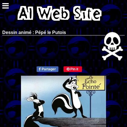
Dessin animé : Pépé le Putois
Partager
Pin it