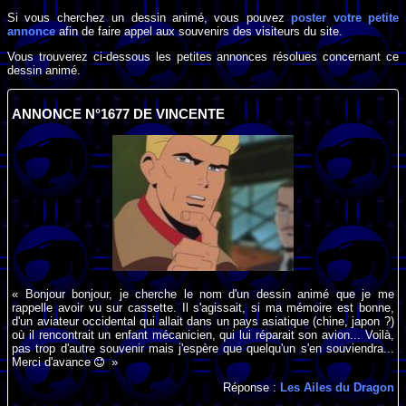
Si vous cherchez un dessin animé, vous pouvez
poster votre petite
annonce
afin de faire appel aux souvenirs des visiteurs du site.
Vous trouverez ci-dessous les petites annonces résolues concernant ce
dessin animé.
ANNONCE N°1677 DE VINCENTE
« Bonjour bonjour, je cherche le nom d'un dessin animé que je me
rappelle avoir vu sur cassette. Il s'agissait, si ma mémoire est bonne,
d'un aviateur occidental qui allait dans un pays asiatique (chine, japon ?)
où il rencontrait un enfant mécanicien, qui lui réparait son avion... Voilà,
pas trop d'autre souvenir mais j'espère que quelqu'un s'en souviendra...
Merci d'avance
»
Réponse :
Les Ailes du Dragon