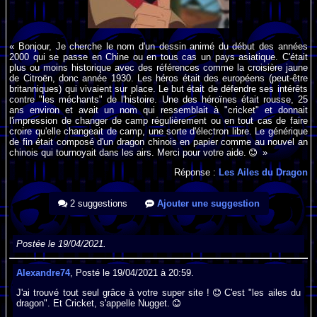
« Bonjour, Je cherche le nom d'un dessin animé du début des années
2000 qui se passe en Chine ou en tous cas un pays asiatique. C'était
plus ou moins historique avec des références comme la croisière jaune
de Citroën, donc année 1930. Les héros était des européens (peut-être
britanniques) qui vivaient sur place. Le but était de défendre ses intérêts
contre "les méchants" de l'histoire. Une des héroïnes était rousse, 25
ans environ et avait un nom qui ressemblait à "cricket" et donnait
l'impression de changer de camp régulièrement ou en tout cas de faire
croire qu'elle changeait de camp, une sorte d'électron libre. Le générique
de fin était composé d'un dragon chinois en papier comme au nouvel an
chinois qui tournoyait dans les airs. Merci pour votre aide.
»
Réponse :
Les Ailes du Dragon
2 suggestions
Ajouter une suggestion
Postée le 19/04/2021.
Alexandre74
, Posté le 19/04/2021 à 20:59.
J'ai trouvé tout seul grâce à votre super site !
C'est "les ailes du
dragon". Et Cricket, s'appelle Nugget.