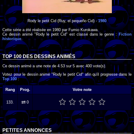
Rody le petit Cid
(Ruy, el pequeño Cid) -
1980
Cette série a été réalisée en
1980
par
Fumio Kurokawa
.
Ce dessin animé "Rody le petit Cid" est classé dans le genre :
Fiction
historique
.
TOP 100 DES
DESSINS ANIMÉS
Ce dessin animé a une note de
4.53
sur
5
avec
400
vote(s).
Votez pour le dessin animé "Rody le petit Cid" afin qu'il progresse dans le
Top 100
:
Rang
Prog.
Votre note
133.
0
PETITES ANNONCES