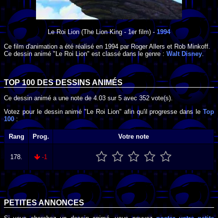
Le Roi Lion
(The Lion King - 1er film) -
1994
Ce film d'animation a été réalisé en
1994
par
Roger Allers
et
Rob Minkoff
.
Ce dessin animé "Le Roi Lion" est classé dans le genre :
Walt Disney
.
TOP 100 DES
DESSINS ANIMÉS
Ce dessin animé a une note de
4.03
sur
5
avec
352
vote(s).
Votez pour le dessin animé "Le Roi Lion" afin qu'il progresse dans le
Top
100
:
Rang
Prog.
Votre note
178.
-1
PETITES ANNONCES