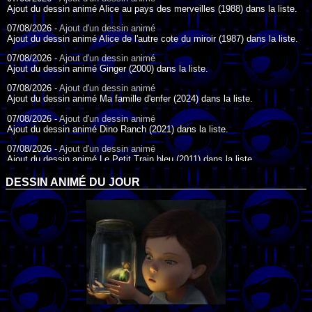
Ajout du dessin animé Alice au pays des merveilles (1988) dans la liste.
07/08/2026 -
Ajout d'un dessin animé
Ajout du dessin animé Alice de l'autre cote du miroir (1987) dans la liste.
07/08/2026 -
Ajout d'un dessin animé
Ajout du dessin animé Ginger (2000) dans la liste.
07/08/2026 -
Ajout d'un dessin animé
Ajout du dessin animé Ma famille d'enfer (2024) dans la liste.
07/08/2026 -
Ajout d'un dessin animé
Ajout du dessin animé Dino Ranch (2021) dans la liste.
07/08/2026 -
Ajout d'un dessin animé
Ajout du dessin animé Le Petit Train bleu (2011) dans la liste.
07/08/2026 -
Ajout d'un dessin animé
DESSIN ANIMÉ DU JOUR
Ajout du dessin animé Agent Spécial Oso (2009) dans la liste.
17/07/2026 -
Ajout d'un dessin animé
Ajout du dessin animé Peter Pan (1988) dans la liste.
17/07/2026 -
Ajout d'un dessin animé
Ajout du dessin animé Le Bossu de Notre-Dame (1996) dans la liste.