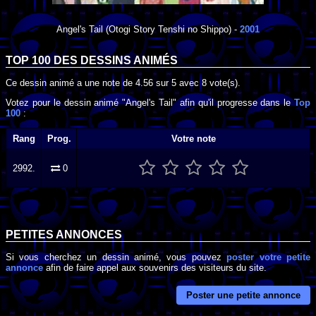
Angel's Tail
(Otogi Story Tenshi no Shippo) -
2001
TOP 100 DES
DESSINS ANIMÉS
Ce dessin animé a une note de
4.56
sur
5
avec
8
vote(s).
Votez pour le dessin animé "Angel's Tail" afin qu'il progresse dans le
Top
100
:
Rang
Prog.
Votre note
2992.
0
PETITES ANNONCES
Si vous cherchez un dessin animé, vous pouvez
poster votre petite
annonce
afin de faire appel aux souvenirs des visiteurs du site.
Poster une petite annonce