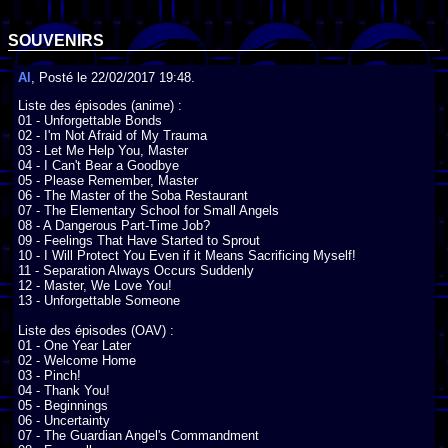
SOUVENIRS
Al
, Posté le 22/02/2017 19:48.
Liste des épisodes (anime) :

01 - Unforgettable Bonds

02 - I'm Not Afraid of My Trauma

03 - Let Me Help You, Master

04 - I Can't Bear a Goodbye

05 - Please Remember, Master

06 - The Master of the Soba Restaurant

07 - The Elementary School for Small Angels

08 - A Dangerous Part-Time Job?

09 - Feelings That Have Started to Sprout

10 - I Will Protect You Even if it Means Sacrificing Myself!

11 - Separation Always Occurs Suddenly

12 - Master, We Love You!

13 - Unforgettable Someone

Liste des épisodes (OAV) :

01 - One Year Later

02 - Welcome Home

03 - Pinch!

04 - Thank You!

05 - Beginnings

06 - Uncertainty

07 - The Guardian Angel's Commandment
