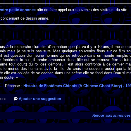
votre petite annonce
afin de faire appel aux souvenirs des visiteurs du site.
 concernant ce dessin animé.
suis à la recherche d'un film d'animation que j'ai vu il y a 10 ans, il me semb
ponais mais je ne suis pas sure. Mes quelques souvenirs flous sur ce film so
: il est question d'un jeune homme qui se retrouve dans un monde remplis 
 fantômes la nuit, il tombe amoureux d'une fille qui se retrouve être la futu
me tout court) du roi des démons, il est alors confronté à ce dernier ma
 le monde des humains avec la fille. Je crois me souvenir aussi que la fil
ée elle est obligée de se cacher, dans une scène elle se fond dans l'eau si m
un doute. »
Réponse :
Histoire de Fantômes Chinois (A Chinese Ghost Story)
- 19
ions
Ajouter une suggestion
Retour aux annonces