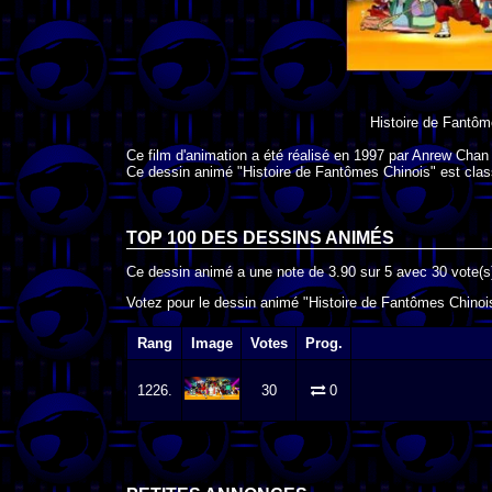
Histoire de Fantôm
Ce film d'animation a été réalisé en
1997
par
Anrew Chan
Ce dessin animé "Histoire de Fantômes Chinois" est clas
TOP 100 DES
DESSINS ANIMÉS
Ce dessin animé a une note de
3.90
sur
5
avec
30
vote(s
Votez pour le dessin animé "Histoire de Fantômes Chinois
Rang
Image
Votes
Prog.
1226.
30
0