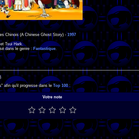
es Chinois
(A Chinese Ghost Story) -
1997
et
Tsui Hark
.
sé dans le genre :
Fantastique
.
).
" afin qu'il progresse dans le
Top 100
:
Votre note