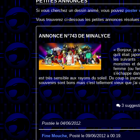
PETITES ANNONCES
Si vous cherchez un dessin animé, vous pouvez
poster 
Vous trouverez ci-dessous les petites annonces résolues
ANNONCE N°743 DE MINALYCE
« Bonjour, je 
qu'il était ja
les suivants 
monstres et de
femme (ou fem
s'échappe dans
est très sensible aux rayons du soleil. Du coup la journ
souvenirs sont bons mais c'est tellement vieux que j'ai 
3 suggest
Postée le 04/06/2012.
Fine Mouche
, Posté le 09/06/2012 à 00:19.