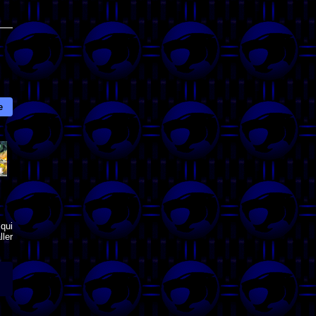
e
qui
ler