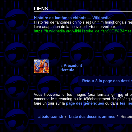
LIENS
Histoire de fantômes chinois — Wikipédia
Histoires de fantômes chinois est un film hongkongais réali
libre adaptation de la nouvelle L'Étui merveilleux.
https://fr.wikipedia.org/wiki/Histoire_de_fant%C3%B4mes
« Précédent
Hercule
Retour à la page des dess
Vous trouverez ici les images (aux formats gif, jpg et 
concerne le streaming ou le téléchargement de générique
faire un tour sur la
page des génériques
ou dans
les lie
albator.com.fr
Liste des dessins animés
Histo