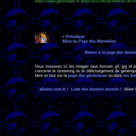
https://www.genstream.fr/?post/2011/04/26/Alien-9-Ce
« Précédent
Alice au Pays des Merveilles
Retour à la page des dess
Vous trouverez ici les images (aux formats gif, jpg et 
concerne le streaming ou le téléchargement de générique
faire un tour sur la
page des génériques
ou dans
les lie
albator.com.fr
Liste des dessins animés
Alien 