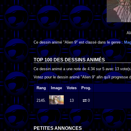
Al
Ce dessin animé "Alien 9" est classé dans le genre :
Mag
TOP 100 DES
DESSINS ANIMÉS
Ce dessin animé a une note de
4.34
sur
5
avec
13
vote(s
Votez pour le dessin animé "Alien 9" afin qu'il progresse 
Rang
Image
Votes
Prog.
2145.
13
0
PETITES ANNONCES