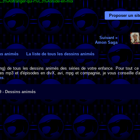
t-%C3%A9tranger-qui-r%C3%A9side-en-moi
Proposer un sit
Suivant »
Amon Saga
ins animés
La liste de tous les dessins animés
png) de tous les dessins animés des séries de votre enfance. Pour tout ce 
s mp3 et d'épisodes en divX, avi, mpg et compagnie, je vous conseille d'al
ns
.
9 - Dessins animés