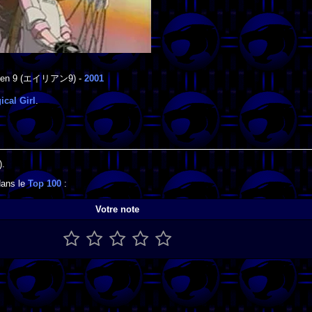
ien 9
(エイリアン9) -
2001
ical Girl
.
).
dans le
Top 100
:
Votre note