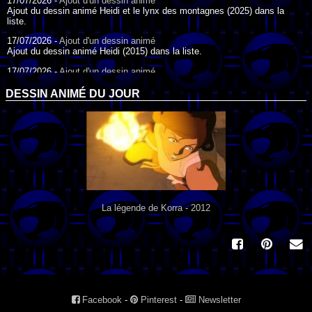
17/07/2026 -
Ajout d'un dessin animé
Ajout du dessin animé Heidi et le lynx des montagnes (2025) dans la
liste.
17/07/2026 -
Ajout d'un dessin animé
Ajout du dessin animé Heidi (2015) dans la liste.
17/07/2026 -
Ajout d'un dessin animé
Ajout du dessin animé Heidi (1995) dans la liste.
DESSIN ANIMÉ DU JOUR
09/07/2026 -
Ajout d'un dessin animé
Ajout du dessin animé Genki l'Aventurier de la Chance (2006) dans la
liste.
04/07/2026 -
Ajout d'un dessin animé
Ajout du dessin animé Vilain Petit Canard (2000) dans la liste.
04/07/2026 -
Ajout d'un dessin animé
Ajout du dessin animé Le Noël du vilain petit canard (2003) dans la liste.
La légende de Korra - 2012
Facebook
-
Pinterest
-
Newsletter