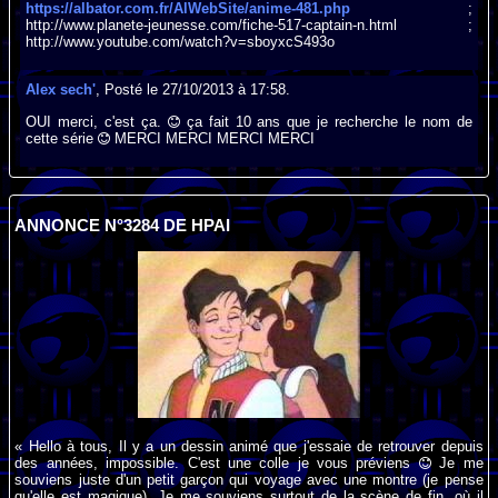
https://albator.com.fr/AlWebSite/anime-481.php
;
http://www.planete-jeunesse.com/fiche-517-captain-n.html ;
http://www.youtube.com/watch?v=sboyxcS493o
Alex sech'
, Posté le 27/10/2013 à 17:58.
OUI merci, c'est ça.
ça fait 10 ans que je recherche le nom de
cette série
MERCI MERCI MERCI MERCI
ANNONCE N°3284 DE HPAI
« Hello à tous, Il y a un dessin animé que j'essaie de retrouver depuis
des années, impossible. C'est une colle je vous préviens
Je me
souviens juste d'un petit garçon qui voyage avec une montre (je pense
qu'elle est magique). Je me souviens surtout de la scène de fin, où il