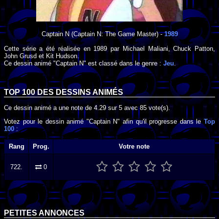
Captain N
(Captain N: The Game Master) -
1989
Cette série a été réalisée en
1989
par
Michael Maliani
,
Chuck Patton
,
John Grusd
et
Kit Hudson
.
Ce dessin animé "Captain N" est classé dans le genre :
Jeu
.
TOP 100 DES
DESSINS ANIMÉS
Ce dessin animé a une note de
4.29
sur
5
avec
85
vote(s).
Votez pour le dessin animé "Captain N" afin qu'il progresse dans le
Top
100
:
Rang
Prog.
Votre note
722.
0
PETITES ANNONCES