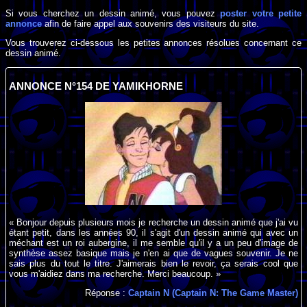
Si vous cherchez un dessin animé, vous pouvez
poster votre petite
annonce
afin de faire appel aux souvenirs des visiteurs du site.
Vous trouverez ci-dessous les petites annonces résolues concernant ce
dessin animé.
ANNONCE N°154 DE YAMIKHORNE
« Bonjour depuis plusieurs mois je recherche un dessin animé que j'ai vu
étant petit, dans les années 90, il s'agit d'un dessin animé qui avec un
méchant est un roi aubergine, il me semble qu'il y a un peu d'image de
synthèse assez basique mais je n'en ai que de vagues souvenir. Je ne
sais plus du tout le titre. J'aimerais bien le revoir, ça serais cool que
vous m'aidiez dans ma recherche. Merci beaucoup. »
Réponse :
Captain N (Captain N: The Game Master)