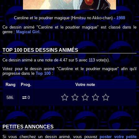
Caroline et le poudrier magique
(Himitsu no Akko-chan) -
1988
Ce dessin animé "Caroline et le poudrier magique" est classé dans le
genre :
Magical Girl
.
TOP 100 DES
DESSINS ANIMÉS
Ce dessin animé a une note de
4.47
sur
5
avec
113
vote(s).
Votez pour le dessin animé "Caroline et le poudrier magique" afin qu'il
progresse dans le
Top 100
:
Rang
Prog.
Votre note
586.
0
PETITES ANNONCES
Si vous cherchez un dessin animé, vous pouvez
poster votre petite