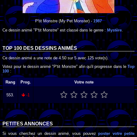
P'tit Monstre
(My Pet Monster) -
1987
Ce dessin animé "P'tit Monstre" est classé dans le genre :
Mystère
.
TOP 100 DES
DESSINS ANIMÉS
Ce dessin animé a une note de
4.50
sur
5
avec
125
vote(s).
Votez pour le dessin animé "P'tit Monstre" afin qu'il progresse dans le
Top
100
:
Rang
Prog.
Votre note
553.
-1
PETITES ANNONCES
Si vous cherchez un dessin animé, vous pouvez
poster votre petite