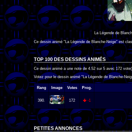
La Légende de Blanch
Ce dessin animé "La Légende de Blanche-Neige" est clas
TOP 100 DES
DESSINS ANIMÉS
Ce dessin animé a une note de
4.52
sur
5
avec
172
vote(
Votez pour le dessin animé "La Légende de Blanche-Neige
Rang
Image
Votes
Prog.
390.
172
-1
PETITES ANNONCES