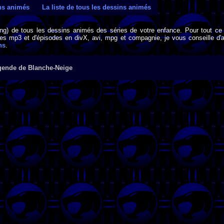
ins animés
La liste de tous les dessins animés
png) de tous les dessins animés des séries de votre enfance. Pour tout ce 
s mp3 et d'épisodes en divX, avi, mpg et compagnie, je vous conseille d'al
ns
.
gende de Blanche-Neige