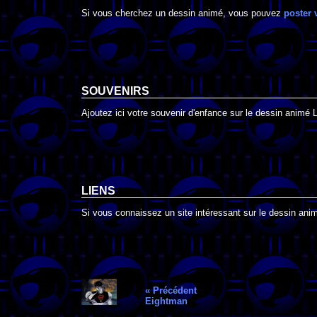
Si vous cherchez un dessin animé, vous pouvez
poster 
SOUVENIRS
Ajoutez ici votre souvenir d'enfance sur le dessin animé
LIENS
Si vous connaissez un site intéressant sur le dessin ani
« Précédent
Eightman