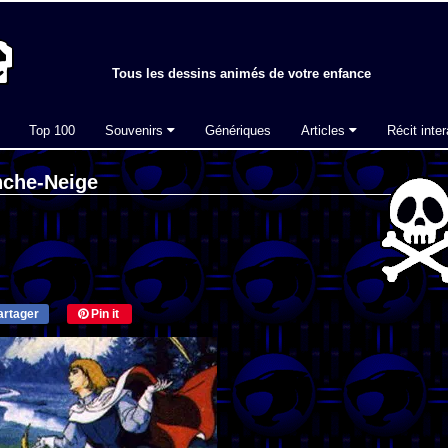
Tous les dessins animés de votre enfance
Top 100
Souvenirs
Génériques
Articles
Récit inter
nche-Neige
rtager
Pin it