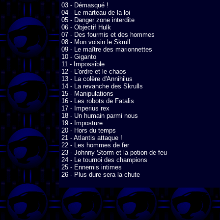
03 - Démasqué !

04 - Le marteau de la loi

05 - Danger zone interdite

06 - Objectif Hulk

07 - Des fourmis et des hommes

08 - Mon voisin le Skrull

09 - Le maître des marionnettes

10 - Giganto

11 - Impossible

12 - L'ordre et le chaos

13 - La colère d'Annihilus

14 - La revanche des Skrulls

15 - Manipulations

16 - Les robots de Fatalis

17 - Imperius rex

18 - Un humain parmi nous

19 - Imposture

20 - Hors du temps

21 - Atlantis attaque !

22 - Les hommes de fer

23 - Johnny Storm et la potion de feu

24 - Le tournoi des champions

25 - Ennemis intimes

26 - Plus dure sera la chute