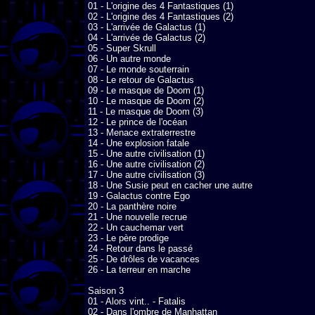
01 - L'origine des 4 Fantastiques (1)

02 - L'origine des 4 Fantastiques (2)

03 - L'arrivée de Galactus (1)

04 - L'arrivée de Galactus (2)

05 - Super Skrull

06 - Un autre monde

07 - Le monde souterrain

08 - Le retour de Galactus

09 - Le masque de Doom (1)

10 - Le masque de Doom (2)

11 - Le masque de Doom (3)

12 - Le prince de l'océan

13 - Menace extraterrestre

14 - Une explosion fatale

15 - Une autre civilisation (1)

16 - Une autre civilisation (2)

17 - Une autre civilisation (3)

18 - Une Susie peut en cacher une autre

19 - Galactus contre Ego

20 - La panthère noire

21 - Une nouvelle recrue

22 - Un cauchemar vert

23 - Le père prodige

24 - Retour dans le passé

25 - De drôles de vacances

26 - La terreur en marche

Saison 3

01 - Alors vint.. - Fatalis

02 - Dans l'ombre de Manhattan
