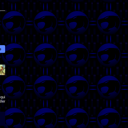
e
qui
ler