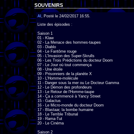
SOUVENIRS
Al
, Posté le 24/02/2017 16:55.
Liste des épisodes :

Saison 1

01 - Klaw

02 - La Menace des hommes-taupes

03 - Diablo

04 - Le Fantôme rouge

05 - L’Invasion des Super-Skrulls

06 - Les Trois Prédictions du docteur Doom

07 - Le Jour où tout commença

08 - Une étoile

09 - Prisonniers de la planète X

10 - L'Homme-molécule

11 - Danger sous la mer ou Le Docteur Gamma

12 - Le Démon des profondeurs

13 - Le Retour de l'Homme-taupe

14 - Ça a commencé à Yancy Street

15 - Galactus

16 - Le Micro-monde du docteur Doom

17 - Blastaar, la bombe humaine

18 - Le Terrible Tribunal

19 - Rama-Tut

20 - Le Cinéma

Saison 2
