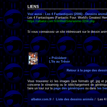
LIENS
Voir aussi : Les 4 Fantastiques (2006) - Dessins anim
Les 4 Fantastiques (Fantastic Four: World's Greatest Her
https://albator.com.fr/AlWebSite/anime-3204.php
Si vous connaissez un site intéressant sur le dessin anim
« Précédent
L'Ile au Trésor
Retour à la page des dess
Vous trouverez ici les images (aux formats gif, jpg et 
concerne le streaming ou le téléchargement de générique
faire un tour sur la
page des génériques
ou dans
les lie
albator.com.fr
Liste des dessins animés
Les 4 