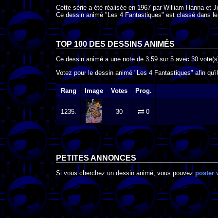
Cette série a été réalisée en
1967
par
William Hanna
et
J
Ce dessin animé "Les 4 Fantastiques" est classé dans le
TOP 100 DES
DESSINS ANIMÉS
Ce dessin animé a une note de
3.59
sur
5
avec
30
vote(s
Votez pour le dessin animé "Les 4 Fantastiques" afin qu'i
Rang
Image
Votes
Prog.
1235.
30
0
PETITES ANNONCES
Si vous cherchez un dessin animé, vous pouvez
poster 