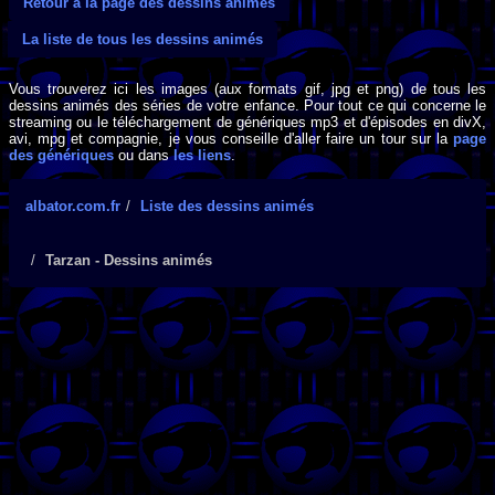
Retour à la page des dessins animés
La liste de tous les dessins animés
Vous trouverez ici les images (aux formats gif, jpg et png) de tous les
dessins animés des séries de votre enfance. Pour tout ce qui concerne le
streaming ou le téléchargement de génériques mp3 et d'épisodes en divX,
avi, mpg et compagnie, je vous conseille d'aller faire un tour sur la
page
des génériques
ou dans
les liens
.
albator.com.fr
Liste des dessins animés
Tarzan - Dessins animés