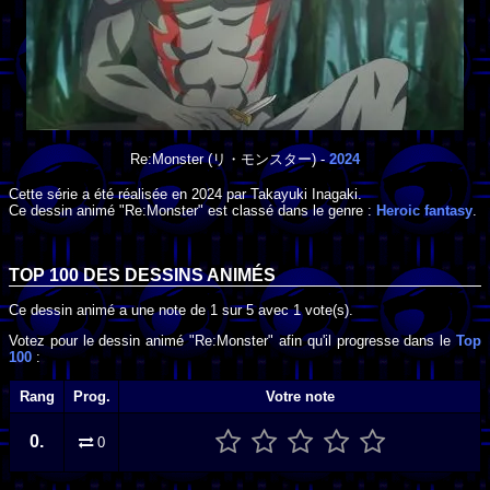
Re:Monster
(リ・モンスター) -
2024
Cette série a été réalisée en
2024
par
Takayuki Inagaki
.
Ce dessin animé "Re:Monster" est classé dans le genre :
Heroic fantasy
.
TOP 100 DES
DESSINS ANIMÉS
Ce dessin animé a une note de
1
sur
5
avec
1
vote(s).
Votez pour le dessin animé "Re:Monster" afin qu'il progresse dans le
Top
100
:
Rang
Prog.
Votre note
0.
0