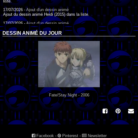
liste.
17/07/2026 -
Ajout d'un dessin animé
Ajout du dessin animé Heidi (2015) dans la liste.
17/07/2026 -
Ajout d'un dessin animé
Ajout du dessin animé Heidi (1995) dans la liste.
DESSIN ANIMÉ DU JOUR
09/07/2026 -
Ajout d'un dessin animé
Ajout du dessin animé Genki l'Aventurier de la Chance (2006) dans la
liste.
04/07/2026 -
Ajout d'un dessin animé
Ajout du dessin animé Vilain Petit Canard (2000) dans la liste.
04/07/2026 -
Ajout d'un dessin animé
Ajout du dessin animé Le Noël du vilain petit canard (2003) dans la liste.
Fate/Stay Night - 2006
Facebook
-
Pinterest
-
Newsletter