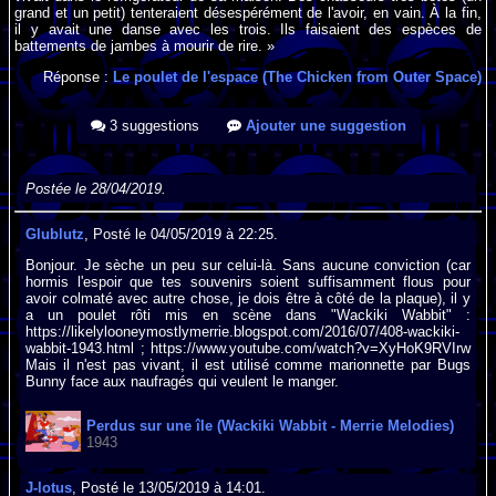
grand et un petit) tenteraient désespérément de l'avoir, en vain. À la fin,
il y avait une danse avec les trois. Ils faisaient des espèces de
battements de jambes à mourir de rire. »
Réponse :
Le poulet de l'espace (The Chicken from Outer Space)
3 suggestions
Ajouter une suggestion
Postée le 28/04/2019.
Glublutz
, Posté le 04/05/2019 à 22:25.
Bonjour. Je sèche un peu sur celui-là. Sans aucune conviction (car
hormis l'espoir que tes souvenirs soient suffisamment flous pour
avoir colmaté avec autre chose, je dois être à côté de la plaque), il y
a un poulet rôti mis en scène dans "Wackiki Wabbit" :
https://likelylooneymostlymerrie.blogspot.com/2016/07/408-wackiki-
wabbit-1943.html ; https://www.youtube.com/watch?v=XyHoK9RVIrw
Mais il n'est pas vivant, il est utilisé comme marionnette par Bugs
Bunny face aux naufragés qui veulent le manger.
Perdus sur une île (Wackiki Wabbit - Merrie Melodies)
1943
J-lotus
, Posté le 13/05/2019 à 14:01.