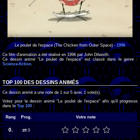
Le poulet de l'espace
(The Chicken from Outer Space) -
1996
Ce film d'animation a été réalisé en
1996
par
John Dilworth
.
Ce dessin animé "Le poulet de l'espace" est classé dans le genre :
Science-fiction
.
TOP 100 DES
DESSINS ANIMÉS
Ce dessin animé a une note de
1
sur
5
avec
1
vote(s).
Votez pour le dessin animé "Le poulet de l'espace" afin qu'il progresse
dans le
Top 100
:
Rang
Prog.
Votre note
0.
0