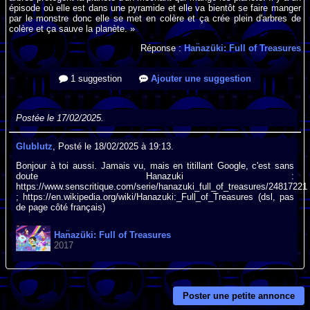
épisode où elle est dans une pyramide et elle va bientôt se faire manger
par le monstre donc elle se met en colère et ça crée plein d'arbres de
colère et ça sauve la planète. »
Réponse :
Han̈azüki: Full of Treasures
1 suggestion
Ajouter une suggestion
Postée le 17/02/2025.
Glublutz
, Posté le 18/02/2025 à 19:13.
Bonjour à toi aussi. Jamais vu, mais en titillant Google, c'est sans
doute Hanazuki :
https://www.senscritique.com/serie/hanazuki_full_of_treasures/24817221
; https://en.wikipedia.org/wiki/Hanazuki:_Full_of_Treasures (dsl, pas
de page côté français)
Han̈azüki: Full of Treasures
2017
Poster une petite annonce