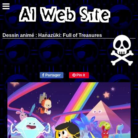
Dessin animé : Han̈azüki: Full of Treasures
Partager
Pin it