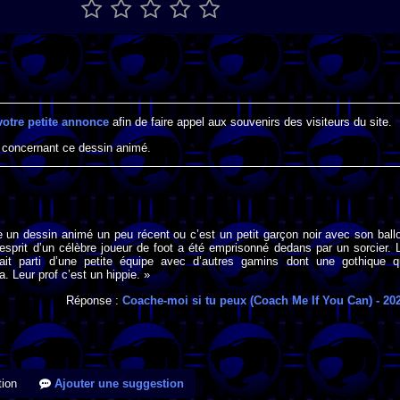
votre petite annonce
afin de faire appel aux souvenirs des visiteurs du site.
 concernant ce dessin animé.
 un dessin animé un peu récent ou c’est un petit garçon noir avec son ball
l’esprit d’un célèbre joueur de foot a été emprisonné dedans par un sorcier. 
fait parti d’une petite équipe avec d’autres gamins dont une gothique q
. Leur prof c’est un hippie. »
Réponse :
Coache-moi si tu peux (Coach Me If You Can)
- 20
ion
Ajouter une suggestion