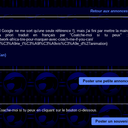
Retour aux annonces
l Google ne me sort qu'une seule référence !), mais j'ai fini par mettre la main
priori traduit en français par "Coatche-moi si tu peux" :
twork-africa-tire-pour-marquer-avec-coach-me-if-you-can/
_peux_(s%C3%A9rie_t%C3%A9l%C3%A9vis%C3%A9e_d%27animation)
Can)
Poster une petite annonc
Coache-moi si tu peux en cliquant sur le bouton ci-dessous.
Poster un souveni