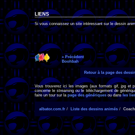
LIENS
Si vous connaissez un site intéressant sur le dessin anim
« Précédent
Boohbah
Retour à la page des dess
Vous trouverez ici les images (aux formats gif, jpg et 
concerne le streaming ou le téléchargement de générique
faire un tour sur la
page des génériques
ou dans
les lie
albator.com.fr
Liste des dessins animés
Coach