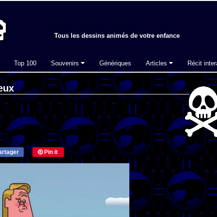
Tous les dessins animés de votre enfance
Top 100
Souvenirs
Génériques
Articles
Récit inter
eux
rtager
Pin it