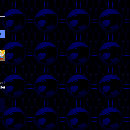
e
qui
ler