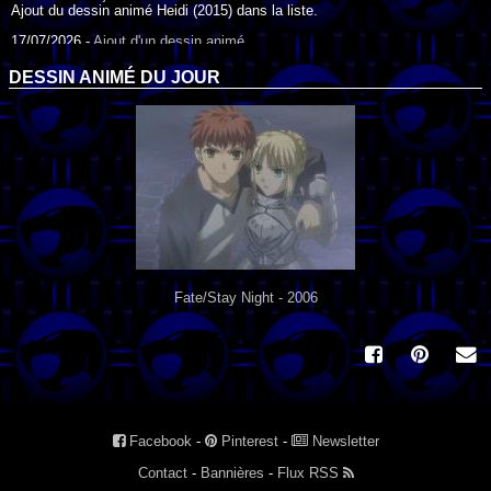
Ajout du dessin animé Heidi (2015) dans la liste.
17/07/2026 -
Ajout d'un dessin animé
Ajout du dessin animé Heidi (1995) dans la liste.
DESSIN ANIMÉ DU JOUR
09/07/2026 -
Ajout d'un dessin animé
Ajout du dessin animé Genki l'Aventurier de la Chance (2006) dans la
liste.
04/07/2026 -
Ajout d'un dessin animé
Ajout du dessin animé Vilain Petit Canard (2000) dans la liste.
04/07/2026 -
Ajout d'un dessin animé
Ajout du dessin animé Le Noël du vilain petit canard (2003) dans la liste.
Fate/Stay Night - 2006
Facebook
-
Pinterest
-
Newsletter
Contact
-
Bannières
-
Flux RSS