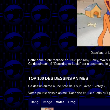
Daco'dac et L
Cette série a été réalisée en
1998
par
Tony Ealey
,
Wally 
Ce dessin animé "Daco'dac et Lucie" est classé dans le 
TOP 100 DES
DESSINS ANIMÉS
Ce dessin animé a une note de
1
sur
5
avec
1
vote(s).
Votez pour le dessin animé "Daco'dac et Lucie" afin qu'il
Rang
Image
Votes
Prog.