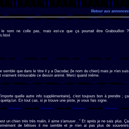
Retour aux annonces
t le nom ne colle pas, mais est-ce que ça pourrait être Grabouillon ?
n.html
e semble que dans le titre il y a Dacodac (le nom du chien) mais je n'en suis
est vraiment introuvable ce dessin animé. Merci quand même.
importe quelle autre info supplémentaire), c'est toujours bon à prendre ; ça
quelqu'un. En tout cas, si je trouve une piste, je vous fais signe.
c'est un chien très très malin, il aime s'amuser…" Et après je ne sais plus. Ça
énormément de bêtises il me semble et je n'en ai pas plus de souvenirs