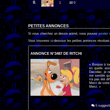
0.
1
0
PETITES ANNONCES
Si vous cherchez un dessin animé, vous pouvez
poster 
Vous trouverez ci-dessous les petites annonces résolues
ANNONCE N°3487 DE RITCHI
« Bonjour à to
en quelle ann
Dacodac, je ne 
me semble qu'i
n'a pas été di
Merci de votre 
Merci. »
5 suggest