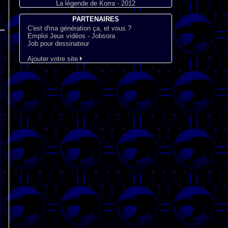
La légende de Korra - 2012
PARTENAIRES
C'est d'ma génération ça, et vous ?
Emploi Jeux vidéos - Jobsora
Job pour dessinateur
Ajouter votre site