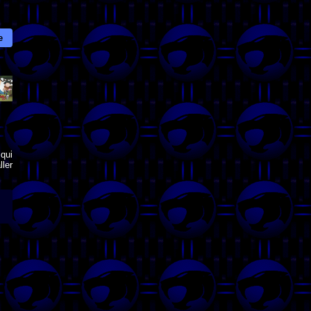
e
qui
ler