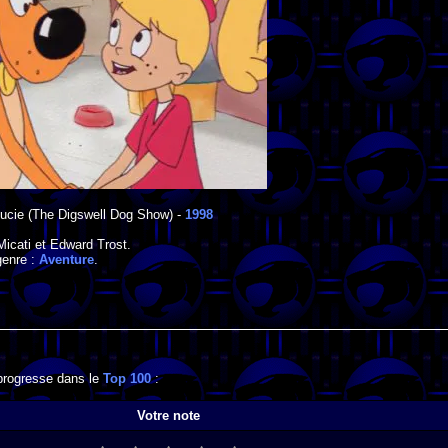
ucie
(The Digswell Dog Show) -
1998
Micati
et
Edward Trost
.
genre :
Aventure
.
 progresse dans le
Top 100
:
Votre note