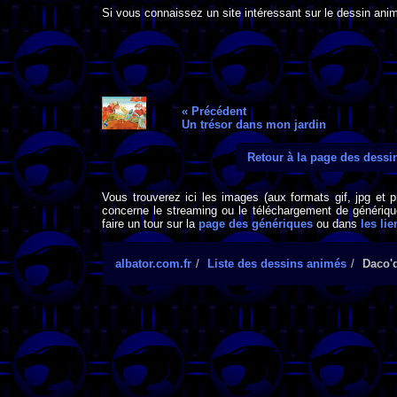
Si vous connaissez un site intéressant sur le dessin anim
« Précédent
Un trésor dans mon jardin
Retour à la page des dess
Vous trouverez ici les images (aux formats gif, jpg et 
concerne le streaming ou le téléchargement de générique
faire un tour sur la
page des génériques
ou dans
les lie
albator.com.fr
Liste des dessins animés
Daco'd