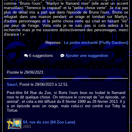
comme "Bruno l'ours", "Marilyn le flamand rose" (elle avait un accent
marseillais) "Terrence le crapaud" et la "petite chose verte". Je n'ai pas
plus de détail mis a part que dans l'épisode de Bruno l'ours, Bruno se
refugiait dans une maison pendant un orage et tombait sur Marilyn,
d'autres personnages et la petite chose verte qui criait en faisant "iiiii"
par peur de l'orage. Voila voila je ne sais pas si cela aidera à la
recherche mais je me souviens distinctivement des personnages, merci
d'avance ! »
Réponse :
Le jardin enchanté (Fluffy Gardens)
6 suggestions
Ajouter une suggestion
Postée le 29/06/2023.
Saucl
, Posté le 29/06/2023 à 12:51.
Peut-être 64 Rue du Zoo, si Boris l'ours brun ou Isobel le flamand
rose te dit quelque chose. On retrouve le concept de "un épisode, un
animal", et cela a été diffusé du 8 février 1999 au 28 février 2013. Il y
a un épisode avec un orage, mais celui-ci est centré sur Toby la
Tortue.
64, rue du zoo (64 Zoo Lane)
2001