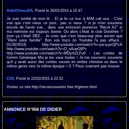
AideOVieuxDA
, Posté le 26/01/2014 à 15:47.
Je suis tombé de mon lit... Et je lis ce truc à 4AM cali usa... C'est
vrai que c'est vieux ce post.. pas si vieux ? si je m'en souviens
encore de l'avoir vue... dans une émission jeunesse "Récré A2" si
ma mémoire est toujours bonne. Ou alors c'était le club Dorothée ?
(non ça c'était DBZ... Je crois que c'est beaucoup plus ancien que
"Rémi sans famille". Bon vos trucs (si Youtube l'a pas effacé...
01/26/2014) http://www.youtube.com/watch?v=yw-q-pxQPzA
http://www.youtube.com/watch?v=O_nAueGlIPc
http://www.youtube.com/watch?v=8fDyrhZLFu0 - Les contes de
Grimm Générique Moi je les veux toutes ! Je me souviens souviens
qu'il y avait aussi des contes russes en ombre chinoise ou dans le
même genre vers la même époque +-5 ? Peux vraiment pas trouver.
CS0
, Posté le 22/02/2015 à 22:52.
Visitez ce site http://recresouvenirs.free.fr/grimm.html
ANNONCE N°956 DE DIDIER