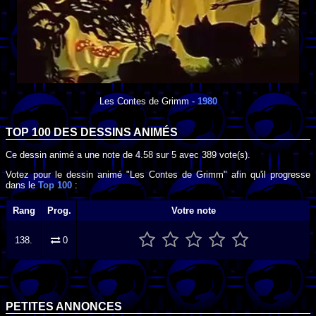
Les Contes de Grimm
-
1980
TOP 100 DES
DESSINS ANIMÉS
Ce dessin animé a une note de
4.58
sur
5
avec
389
vote(s).
Votez pour le dessin animé "Les Contes de Grimm" afin qu'il progresse
dans le
Top 100
:
Rang
Prog.
Votre note
138.
0
PETITES ANNONCES