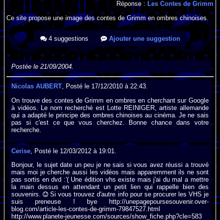
Réponse :
Les Contes de Grimm
Ce site propose une image des contes de Grimm en ombres chinoises.
4 suggestions
Ajouter une suggestion
Postée le 21/09/2004.
Nicolas AUBERT
, Posté le 17/12/2010 à 22:43.
On trouve des contes de Grimm en ombres en cherchant sur Google
à vidéos. Le nom recherché est Lotte REINIGER, artiste allemande
qui a adapté le principe des ombres chinoises au cinéma. Je ne sais
pas si c'est ce que vous cherchez. Bonne chance dans votre
recherche.
Cerise
, Posté le 12/03/2012 à 19:01.
Bonjour, le sujet date un peu je ne sais si vous avez réussi a trouvé
mais moi je cherche aussi les vidéos mais apparemment ils ne sont
pas sortis en dvd :'( Une édition vhs existe mais j'ai du mal a mettre
la main dessus en attendant un petit lien qui rappelle bien des
souvenirs.
Si vous trouvez d'autre info pour se procurer les VHS je
suis preneuse ! bye http://unepagepoursesouvenir.over-
blog.com/article-les-contes-de-grimm-79847527.html
http://www.planete-jeunesse.com/sources/show_fiche.php?cle=583