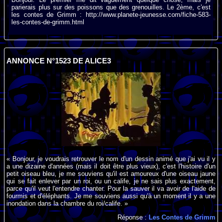
parierais plus sur des poissons que des grenouilles. Le 2ème, c'est
les contes de Grimm : http://www.planete-jeunesse.com/fiche-583-
les-contes-de-grimm.html
ANNONCE N°1523 DE ALICE3
« Bonjour, je voudrais retrouver le nom d'un dessin animé que j'ai vu il y
a une dizaine d'années (mais il doit être plus vieux), c'est l'histoire d'un
petit oiseau bleu, je me souviens qu'il est amoureux d'une oiseau jaune
qui se fait enlever par un roi, ou un calife, je ne sais plus exactement,
parce qu'il veut l'entendre chanter. Pour la sauver il va avoir de l'aide de
fourmis et d'éléphants. Je me souviens aussi qu'à un moment il y a une
inondation dans la chambre du roi/calife. »
Réponse :
Les Contes de Grimm