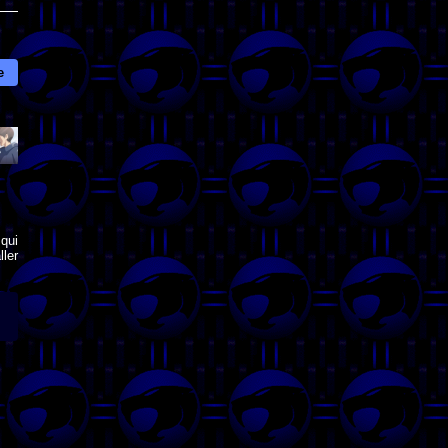
e
qui
ler