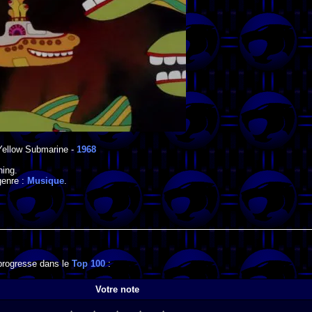
Yellow Submarine
-
1968
ning
.
genre :
Musique
.
 progresse dans le
Top 100
:
Votre note