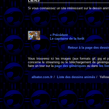
LIENS
Si vous connaissez un site intéressant sur le dessin anim
« Précédent
Le capitaine de la forêt
Retour à la page des dess
Vous trouverez ici les images (aux formats gif, jpg et 
concerne le streaming ou le téléchargement de générique
faire un tour sur la
page des génériques
ou dans
les lie
albator.com.fr
Liste des dessins animés
Yello