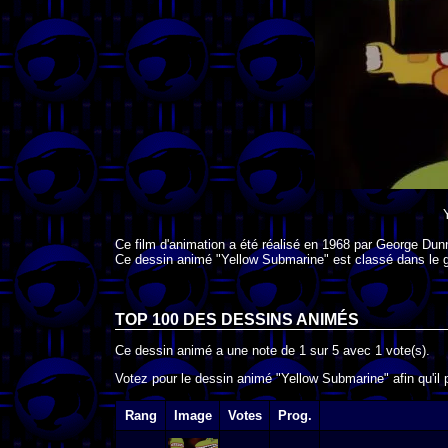
Ce film d'animation a été réalisé en
1968
par
George Dun
Ce dessin animé "Yellow Submarine" est classé dans le 
TOP 100 DES
DESSINS ANIMÉS
Ce dessin animé a une note de
1
sur
5
avec
1
vote(s).
Votez pour le dessin animé "Yellow Submarine" afin qu'il
Rang
Image
Votes
Prog.