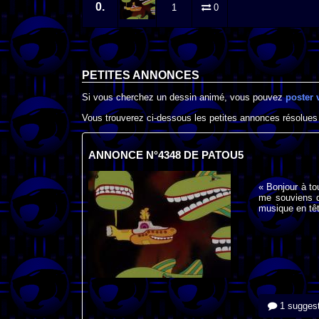
0.
1
0
PETITES ANNONCES
Si vous cherchez un dessin animé, vous pouvez
poster 
Vous trouverez ci-dessous les petites annonces résolues
ANNONCE N°4348 DE PATOU5
« Bonjour à to
me souviens d
musique en tê
1 suggest