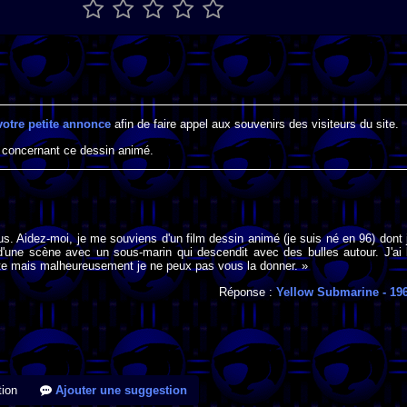
votre petite annonce
afin de faire appel aux souvenirs des visiteurs du site.
 concernant ce dessin animé.
us. Aidez-moi, je me souviens d'un film dessin animé (je suis né en 96) dont 
'une scène avec un sous-marin qui descendit avec des bulles autour. J'ai 
te mais malheureusement je ne peux pas vous la donner. »
Réponse :
Yellow Submarine
- 19
ion
Ajouter une suggestion