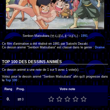
Senbon Matsubara
(せんぼんまつばら) -
1991
Ce film d'animation a été réalisé en
1991
par
Satoshi Dezaki
.
Ce dessin animé "Senbon Matsubara" est classé dans le genre :
Drame
.
TOP 100 DES
DESSINS ANIMÉS
Ce dessin animé a une note de
1
sur
5
avec
1
vote(s).
Votez pour le dessin animé "Senbon Matsubara" afin qu'il progresse dans
le
Top 100
:
Rang
Prog.
Votre note
0.
0