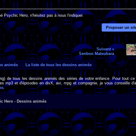
é Psychic Hero, n'hésitez pas à nous l'indiquer.
Proposer un sit
Suivant »
Senbon Matsubara
ins animés
La liste de tous les dessins animés
png) de tous les dessins animés des séries de votre enfance. Pour tout ce 
s mp3 et d'épisodes en divX, avi, mpg et compagnie, je vous conseille d'al
ns
.
ic Hero - Dessins animés