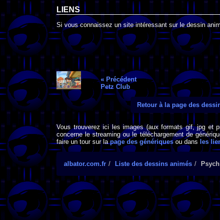
LIENS
Si vous connaissez un site intéressant sur le dessin anim
« Précédent
Petz Club
Retour à la page des dess
Vous trouverez ici les images (aux formats gif, jpg et 
concerne le streaming ou le téléchargement de générique
faire un tour sur la
page des génériques
ou dans
les lie
albator.com.fr
Liste des dessins animés
Psych