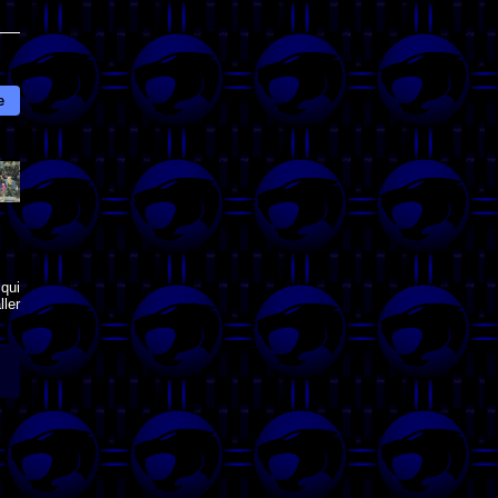
e
qui
ler