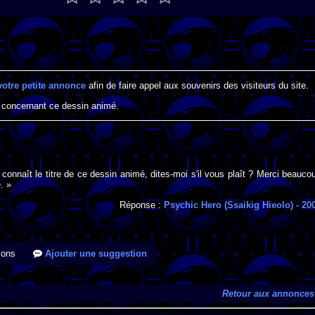
votre petite annonce
afin de faire appel aux souvenirs des visiteurs du site.
 concernant ce dessin animé.
 connaît le titre de ce dessin animé, dites-moi s'il vous plaît ? Merci beauco
. »
Réponse :
Psychic Hero (Ssaikig Hieolo)
- 20
ions
Ajouter une suggestion
Retour aux annonces