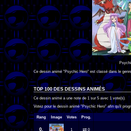
Psychi
Ce dessin animé "Psychic Hero" est classé dans le genr
TOP 100 DES
DESSINS ANIMÉS
Ce dessin animé a une note de
1
sur
5
avec
1
vote(s).
Votez pour le dessin animé "Psychic Hero" afin qu'il pro
Rang
Image
Votes
Prog.
0.
1
0